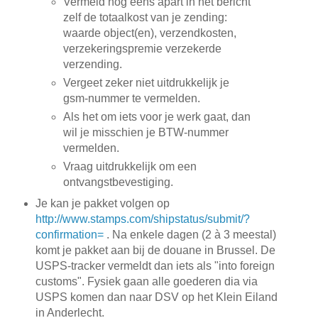
Vermeld nog eens apart in het bericht
zelf de totaalkost van je zending:
waarde object(en), verzendkosten,
verzekeringspremie verzekerde
verzending.
Vergeet zeker niet uitdrukkelijk je
gsm-nummer te vermelden.
Als het om iets voor je werk gaat, dan
wil je misschien je BTW-nummer
vermelden.
Vraag uitdrukkelijk om een
ontvangstbevestiging.
Je kan je pakket volgen op
http://www.stamps.com/shipstatus/submit/?
confirmation=
. Na enkele dagen (2 à 3 meestal)
komt je pakket aan bij de douane in Brussel. De
USPS-tracker vermeldt dan iets als "into foreign
customs". Fysiek gaan alle goederen dia via
USPS komen dan naar DSV op het Klein Eiland
in Anderlecht.