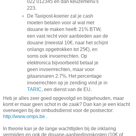
022 012345 en dan keuzemenu's
223.
De Taxipost-koerier zal je cash
moeten betalen voor al wat met
douane te maken heeft: 21% BTW,
een vast recht voor aanbieden aan de
douane (meestal 10€, naar het schijnt
onlangs opgetrokken tot 25€), en
soms ook invoerrechten. Op
elektronica bijvoorbeeld betaal je
geen invoerrrechten, maar voor
gitaarsnaren 2.7%. Het percentage
invoerrechten op je zending vind je in
TARIC
, een dienst van de EU.
Heb je alles zeer goed opgevolgd en bijgehouden, maar
komt er maar geen schot in de zaak? Dan kan je een klacht
overwegen bij de ombudsdienst voor de postsector:
http://www.omps.be
.
In theorie kan je de lange wachttijden bij de inklaring
vermijden en ook de douane-aanbiedingskosten (10€ of