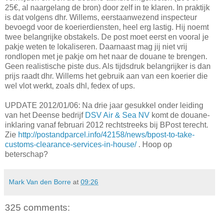
25€, al naargelang de bron) door zelf in te klaren. In praktijk
is dat volgens dhr. Willems, eerstaanwezend inspecteur
bevoegd voor de koerierdiensten, heel erg lastig. Hij noemt
twee belangrijke obstakels. De post moet eerst en vooral je
pakje weten te lokaliseren. Daarnaast mag jij niet vrij
rondlopen met je pakje om het naar de douane te brengen.
Geen realistische piste dus. Als tijdsdruk belangrijker is dan
prijs raadt dhr. Willems het gebruik aan van een koerier die
wel vlot werkt, zoals dhl, fedex of ups.
UPDATE 2012/01/06: Na drie jaar gesukkel onder leiding
van het Deense bedrijf
DSV Air & Sea NV
komt de douane-
inklaring vanaf februari 2012 rechtstreeks bij BPost terecht.
Zie
http://postandparcel.info/42158/news/bpost-to-take-
customs-clearance-services-in-house/
. Hoop op
beterschap?
Mark Van den Borre
at
09:26
325 comments: