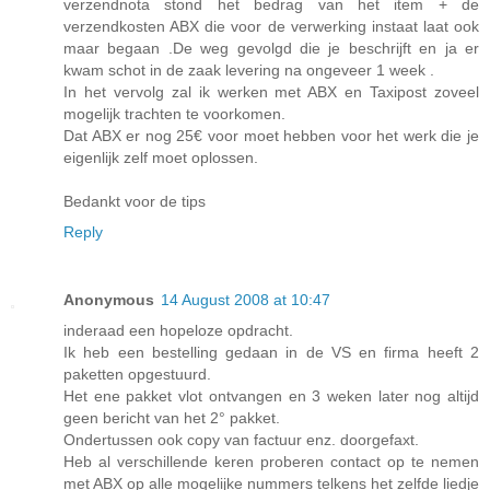
verzendnota stond het bedrag van het item + de
verzendkosten ABX die voor de verwerking instaat laat ook
maar begaan .De weg gevolgd die je beschrijft en ja er
kwam schot in de zaak levering na ongeveer 1 week .
In het vervolg zal ik werken met ABX en Taxipost zoveel
mogelijk trachten te voorkomen.
Dat ABX er nog 25€ voor moet hebben voor het werk die je
eigenlijk zelf moet oplossen.
Bedankt voor de tips
Reply
Anonymous
14 August 2008 at 10:47
inderaad een hopeloze opdracht.
Ik heb een bestelling gedaan in de VS en firma heeft 2
paketten opgestuurd.
Het ene pakket vlot ontvangen en 3 weken later nog altijd
geen bericht van het 2° pakket.
Ondertussen ook copy van factuur enz. doorgefaxt.
Heb al verschillende keren proberen contact op te nemen
met ABX op alle mogelijke nummers telkens het zelfde liedje