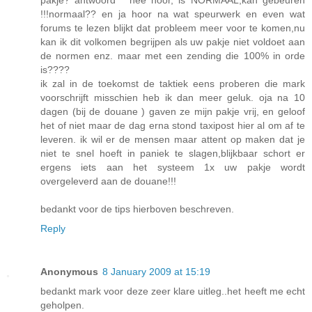
pakje? antwoord " nee hoor, is NORMAAL,kan gebeuren
!!!normaal?? en ja hoor na wat speurwerk en even wat
forums te lezen blijkt dat probleem meer voor te komen,nu
kan ik dit volkomen begrijpen als uw pakje niet voldoet aan
de normen enz. maar met een zending die 100% in orde
is????
ik zal in de toekomst de taktiek eens proberen die mark
voorschrijft misschien heb ik dan meer geluk. oja na 10
dagen (bij de douane ) gaven ze mijn pakje vrij, en geloof
het of niet maar de dag erna stond taxipost hier al om af te
leveren. ik wil er de mensen maar attent op maken dat je
niet te snel hoeft in paniek te slagen,blijkbaar schort er
ergens iets aan het systeem 1x uw pakje wordt
overgeleverd aan de douane!!!
bedankt voor de tips hierboven beschreven.
Reply
Anonymous
8 January 2009 at 15:19
bedankt mark voor deze zeer klare uitleg..het heeft me echt
geholpen.