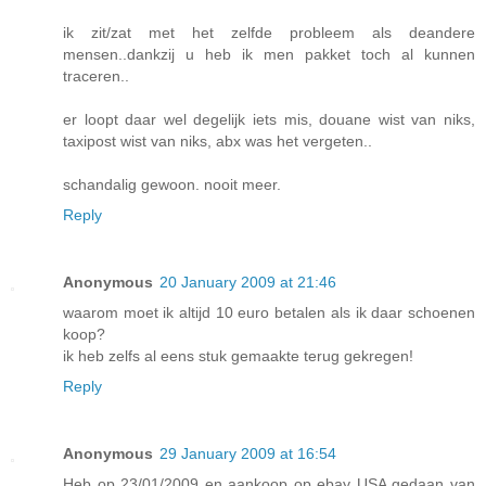
ik zit/zat met het zelfde probleem als deandere
mensen..dankzij u heb ik men pakket toch al kunnen
traceren..
er loopt daar wel degelijk iets mis, douane wist van niks,
taxipost wist van niks, abx was het vergeten..
schandalig gewoon. nooit meer.
Reply
Anonymous
20 January 2009 at 21:46
waarom moet ik altijd 10 euro betalen als ik daar schoenen
koop?
ik heb zelfs al eens stuk gemaakte terug gekregen!
Reply
Anonymous
29 January 2009 at 16:54
Heb op 23/01/2009 en aankoop op ebay USA gedaan van