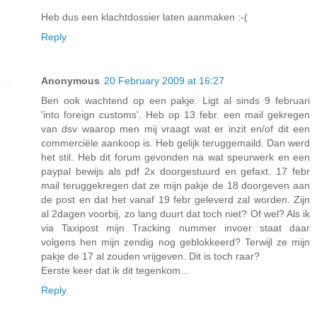
Heb dus een klachtdossier laten aanmaken :-(
Reply
Anonymous
20 February 2009 at 16:27
Ben ook wachtend op een pakje. Ligt al sinds 9 februari
'into foreign customs'. Heb op 13 febr. een mail gekregen
van dsv waarop men mij vraagt wat er inzit en/of dit een
commerciële aankoop is. Heb gelijk teruggemaild. Dan werd
het stil. Heb dit forum gevonden na wat speurwerk en een
paypal bewijs als pdf 2x doorgestuurd en gefaxt. 17 febr
mail teruggekregen dat ze mijn pakje de 18 doorgeven aan
de post en dat het vanaf 19 febr geleverd zal worden. Zijn
al 2dagen voorbij, zo lang duurt dat toch niet? Of wel? Als ik
via Taxipost mijn Tracking nummer invoer staat daar
volgens hen mijn zendig nog geblokkeerd? Terwijl ze mijn
pakje de 17 al zouden vrijgeven. Dit is toch raar?
Eerste keer dat ik dit tegenkom...
Reply