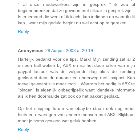
" al onze medewerkers zijn in gesprek " ik zou al
beginnendenken dat ze gewoon met elkaar in gesprek zijn.
Is er iemand die weet of ik klacht kan indienen en waar ik dit
kan , want mijn geduld begint nu wel echt op te geraken
Reply
Anonymous
28 August 2008 at 20:19
Hartelijk bedankt voor de tips, Mark! Mijn zending zat al 2
en een half weken bij ABX en na het doormailen van mijn
paypal factuur was de volgende dag plots de zending
gecleared door de douane en onderweg met taxipost. Kan
toeval geweest zijn maar toch... Waarom het nodig is ABX te
"pingen" is eigenlijk onbegrijpelijk want identieke informatie
als ik hen doormailde zat ook op het pakket geplakt...
Op het shipping forum van ebay.be staan ook nog meer
hints en ervaringen van andere mensen met ABX. Blijkbaar
moet je soms gewoon wat geluk hebben...
Reply