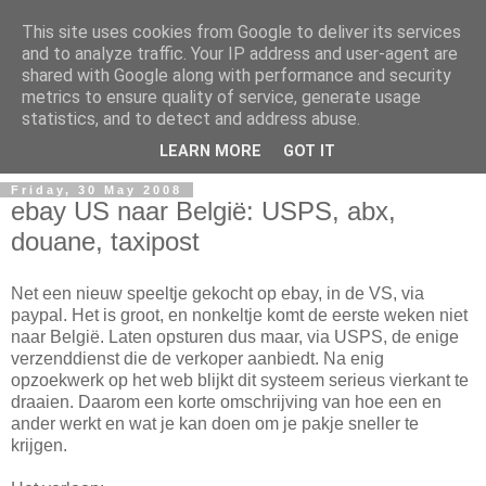
This site uses cookies from Google to deliver its services
and to analyze traffic. Your IP address and user-agent are
shared with Google along with performance and security
metrics to ensure quality of service, generate usage
Mark Van den Borre
statistics, and to detect and address abuse.
LEARN MORE
GOT IT
Friday, 30 May 2008
ebay US naar België: USPS, abx,
douane, taxipost
Net een nieuw speeltje gekocht op ebay, in de VS, via
paypal. Het is groot, en nonkeltje komt de eerste weken niet
naar België. Laten opsturen dus maar, via USPS, de enige
verzenddienst die de verkoper aanbiedt. Na enig
opzoekwerk op het web blijkt dit systeem serieus vierkant te
draaien. Daarom een korte omschrijving van hoe een en
ander werkt en wat je kan doen om je pakje sneller te
krijgen.