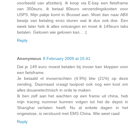
voorbeeld van afzetterij. Ik koop via E-bay een fietsframe
van 350euro, ik betaal 80euro verzendingskosten voor
USPS. Mijn pakje komt in Brussel aan. Moet dan naar ABX
bewijs van betaling enzo sturen wat ik dus ook doe. Een
week later heb ik alles ontvangen en moet ik 149euro taks
betalen. Geloven wie geloven kan... :(
Reply
Anonymous
8 February 2009 at 15:41
Dat je 149 euro moest betalen bij invoer kan kloppen voor
een fietsframe.
Je betaald nl invoerrechten (4.9%) btw (21%) op deze
zending. Daarnaast vraagt taxipost ook nog een kost om
alles douanetechnisch in orde te maken.
Ik ben zelf aan het wachten op een frame uit china, heb
mijn tracing nummer kunnen volgen tot het de depot in
Shanghai verlaten heeft. Nu al enkele dagen in het
ongewisse, is verstuurd met EMS China. Wie weet raad
Reply