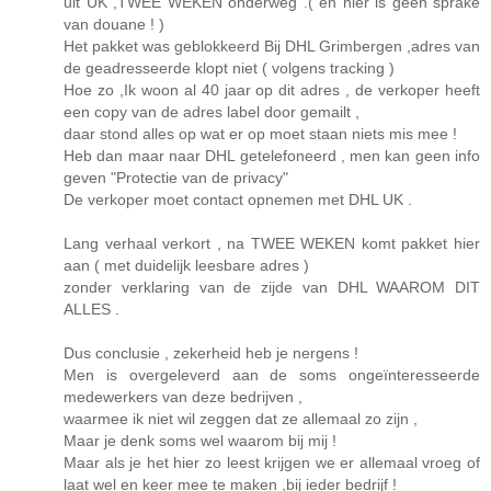
uit UK ,TWEE WEKEN onderweg .( en hier is géén sprake
van douane ! )
Het pakket was geblokkeerd Bij DHL Grimbergen ,adres van
de geadresseerde klopt niet ( volgens tracking )
Hoe zo ,Ik woon al 40 jaar op dit adres , de verkoper heeft
een copy van de adres label door gemailt ,
daar stond alles op wat er op moet staan niets mis mee !
Heb dan maar naar DHL getelefoneerd , men kan geen info
geven "Protectie van de privacy"
De verkoper moet contact opnemen met DHL UK .
Lang verhaal verkort , na TWEE WEKEN komt pakket hier
aan ( met duidelijk leesbare adres )
zonder verklaring van de zijde van DHL WAAROM DIT
ALLES .
Dus conclusie , zekerheid heb je nergens !
Men is overgeleverd aan de soms ongeïnteresseerde
medewerkers van deze bedrijven ,
waarmee ik niet wil zeggen dat ze allemaal zo zijn ,
Maar je denk soms wel waarom bij mij !
Maar als je het hier zo leest krijgen we er allemaal vroeg of
laat wel en keer mee te maken ,bij ieder bedrijf !