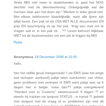
Sinds ABX niet meer in staatshanden is, gaat het NOG
slechter met de dienstverlening. Onbegrijpelijk wat die
mensen daar aan het doen zijn ! Werken in ieder geval niet.
Met elkaar telefoneren klaarblijkelijk, want alle lijnen zijn
altijd bezet. Een pak uit de USA MET ALLE documenten EN
prijs EN beschrijving zit op het pak. 'Krijg een mail om te
vragen wat er in het pak zit.....?? Lezen behoort blijkbaar
NIET tot de basisvereisten om een job te krijgen bij ABX
Reply
Anonymous
18 December 2008 at 10:45
hallo,
hier het zelfde geval meegemaakt !! via EMS (was het enige
wat verkoper aanbood) pakje laten overkomen van china,
geen probleem met verkoper of EMS want pakje was op 5
dagen hier in belgie, maar dan?? pakje overgeleverd
"Handed over to Customs" eeeeeuuuuuh 9 dagen !!! en
steeds bij tracken via taxipost STATUS : in transit !!! gebeld
met taxipost met de vraag of er problemen zijn met dit