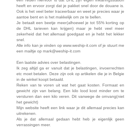
een reden hiervoor is dat DHL zijn eigen inklaringsstation
heeft en ervoor zorgt dat je pakket snel door de douane is.
Ook is het veel beter traceerbaar en weet je precies waar je
aantoe bent en is het makkelijk om ze te bellen.
Je betaalt een beetje meer(alhoewel je tot 55% korting op
de DHL tarieven kan krijgen) maar je hebt veel meer
zekerheid dat het allemaal goedgaat en je hebt het lekker
snel.
Alle info kan je vinden op www.weship-it.com of je stuurt me
een mailtje op mark@weship-it.com
Een laatste advies over belastingen.
Ik zeg altijd ga er vanuit dat je belastingen, invoerrechten
etc moet betalen. Deze zijn ook op artikelen die je in Belgie
in de winkel koopt betaald.
Reken van te voren uit wat het gaat kosten. Formaat en
gewicht zijn van belang. Een kilo lood kost minder om te
versturen dan een kilo veren. Dit vanwege de omvang(niet
het gewicht)
Mijn website heeft een link waar je dit allemaal precies kan
uitrekenen.
Als je dat allemaal gedaan hebt heb je eigenlijk geen
verrassingen meer.