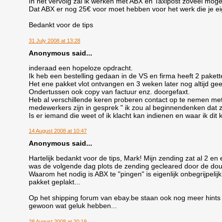
In het vervolg zal ik werken met ABX en Taxipost zoveel moge
Dat ABX er nog 25€ voor moet hebben voor het werk die je eig
Bedankt voor de tips
31 July 2008 at 13:28
Anonymous said...
inderaad een hopeloze opdracht.
Ik heb een bestelling gedaan in de VS en firma heeft 2 paket
Het ene pakket vlot ontvangen en 3 weken later nog altijd gee
Ondertussen ook copy van factuur enz. doorgefaxt.
Heb al verschillende keren proberen contact op te nemen met 
medewerkers zijn in gesprek " ik zou al beginnendenken dat z
Is er iemand die weet of ik klacht kan indienen en waar ik dit
14 August 2008 at 10:47
Anonymous said...
Hartelijk bedankt voor de tips, Mark! Mijn zending zat al 2 e
was de volgende dag plots de zending gecleared door de dou
Waarom het nodig is ABX te "pingen" is eigenlijk onbegrijpelij
pakket geplakt...
Op het shipping forum van ebay.be staan ook nog meer hints
gewoon wat geluk hebben...
28 August 2008 at 20:19