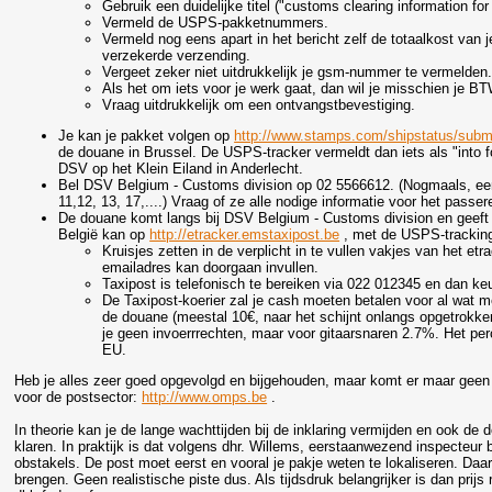
Gebruik een duidelijke titel ("customs clearing information f
Vermeld de USPS-pakketnummers.
Vermeld nog eens apart in het bericht zelf de totaalkost van
verzekerde verzending.
Vergeet zeker niet uitdrukkelijk je gsm-nummer te vermelden
Als het om iets voor je werk gaat, dan wil je misschien je
Vraag uitdrukkelijk om een ontvangstbevestiging.
Je kan je pakket volgen op
http://www.stamps.com/shipstatus/submi
de douane in Brussel. De USPS-tracker vermeldt dan iets als "into
DSV op het Klein Eiland in Anderlecht.
Bel DSV Belgium - Customs division op 02 5566612. (Nogmaals, ee
11,12, 13, 17,....) Vraag of ze alle nodige informatie voor het pas
De douane komt langs bij DSV Belgium - Customs division en geeft j
België kan op
http://etracker.emstaxipost.be
, met de USPS-trackin
Kruisjes zetten in de verplicht in te vullen vakjes van het et
emailadres kan doorgaan invullen.
Taxipost is telefonisch te bereiken via 022 012345 en dan k
De Taxipost-koerier zal je cash moeten betalen voor al wat
de douane (meestal 10€, naar het schijnt onlangs opgetrokken
je geen invoerrrechten, maar voor gitaarsnaren 2.7%. Het per
EU.
Heb je alles zeer goed opgevolgd en bijgehouden, maar komt er maar geen
voor de postsector:
http://www.omps.be
.
In theorie kan je de lange wachttijden bij de inklaring vermijden en ook de 
klaren. In praktijk is dat volgens dhr. Willems, eerstaanwezend inspecteur 
obstakels. De post moet eerst en vooral je pakje weten te lokaliseren. Daar
brengen. Geen realistische piste dus. Als tijdsdruk belangrijker is dan prijs