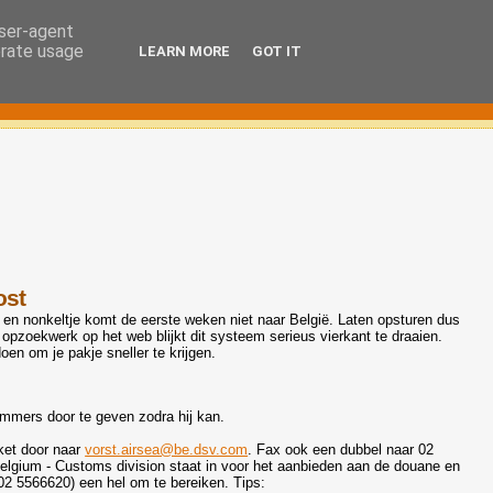
user-agent
erate usage
LEARN MORE
GOT IT
ost
, en nonkeltje komt de eerste weken niet naar België. Laten opsturen dus
opzoekwerk op het web blijkt dit systeem serieus vierkant te draaien.
en om je pakje sneller te krijgen.
mmers door te geven zodra hij kan.
kket door naar
vorst.airsea@be.dsv.com
. Fax ook een dubbel naar 02
lgium - Customs division staat in voor het aanbieden aan de douane en
 02 5566620) een hel om te bereiken. Tips: