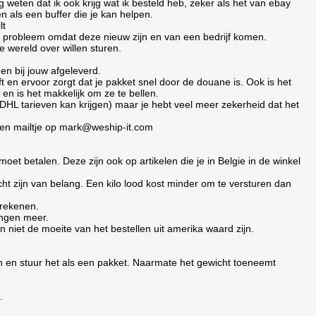
 weten dat ik ook krijg wat ik besteld heb, zeker als het van ebay
n als een buffer die je kan helpen.
lt
en probleem omdat deze nieuw zijn en van een bedrijf komen.
 wereld over willen sturen.
gen bij jouw afgeleverd.
ft en ervoor zorgt dat je pakket snel door de douane is. Ook is het
en is het makkelijk om ze te bellen.
 DHL tarieven kan krijgen) maar je hebt veel meer zekerheid dat het
 een mailtje op mark@weship-it.com
 moet betalen. Deze zijn ook op artikelen die je in Belgie in de winkel
ht zijn van belang. Een kilo lood kost minder om te versturen dan
trekenen.
ingen meer.
niet de moeite van het bestellen uit amerika waard zijn.
men en stuur het als een pakket. Naarmate het gewicht toeneemt
.