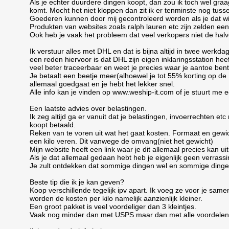
Als je echter duurdere dingen koopt, dan zou ik toch wel graag
komt. Mocht het niet kloppen dan zit ik er tenminste nog tusse
Goederen kunnen door mij gecontroleerd worden als je dat wi
Produkten van websites zoals ralph lauren etc zijn zelden e
Ook heb je vaak het probleem dat veel verkopers niet de halve
Ik verstuur alles met DHL en dat is bijna altijd in twee werkda
een reden hiervoor is dat DHL zijn eigen inklaringsstation hee
veel beter traceerbaar en weet je precies waar je aantoe bent 
Je betaalt een beetje meer(alhoewel je tot 55% korting op de
allemaal goedgaat en je hebt het lekker snel.
Alle info kan je vinden op www.weship-it.com of je stuurt me
Een laatste advies over belastingen.
Ik zeg altijd ga er vanuit dat je belastingen, invoerrechten etc
koopt betaald.
Reken van te voren uit wat het gaat kosten. Formaat en gewic
een kilo veren. Dit vanwege de omvang(niet het gewicht)
Mijn website heeft een link waar je dit allemaal precies kan ui
Als je dat allemaal gedaan hebt heb je eigenlijk geen verrass
Je zult ontdekken dat sommige dingen wel en sommige dingen 
Beste tip die ik je kan geven?
Koop verschillende tegelijk ipv apart. Ik voeg ze voor je sa
worden de kosten per kilo namelijk aanzienlijk kleiner.
Een groot pakket is veel voordeliger dan 3 kleintjes.
Vaak nog minder dan met USPS maar dan met alle voordelen