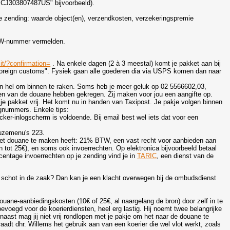
or CJ303807487US" bijvoorbeeld).
 je zending: waarde object(en), verzendkosten, verzekeringspremie
.
 BTW-nummer vermelden.
t/?confirmation=
. Na enkele dagen (2 à 3 meestal) komt je pakket aan bij
 foreign customs". Fysiek gaan alle goederen dia via USPS komen dan naar
n hel om binnen te raken. Soms heb je meer geluk op 02 5566602,03,
seren van de douane hebben gekregen. Zij maken voor jou een aangifte op.
e pakket vrij. Het komt nu in handen van Taxipost. Je pakje volgen binnen
gnummers. Enkele tips:
racker-inlogscherm is voldoende. Bij email best wel iets dat voor een
euzemenu's 223.
 met douane te maken heeft: 21% BTW, een vast recht voor aanbieden aan
 tot 25€), en soms ook invoerrechten. Op elektronica bijvoorbeeld betaal
centage invoerrechten op je zending vind je in
TARIC
, een dienst van de
 schot in de zaak? Dan kan je een klacht overwegen bij de ombudsdienst
douane-aanbiedingskosten (10€ of 25€, al naargelang de bron) door zelf in te
bevoegd voor de koerierdiensten, heel erg lastig. Hij noemt twee belangrijke
naast mag jij niet vrij rondlopen met je pakje om het naar de douane te
 raadt dhr. Willems het gebruik aan van een koerier die wel vlot werkt, zoals