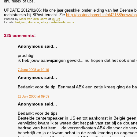
dhl, fedex of ups.
UPDATE 2012/01/06: Na drie jaar gesukkel onder leiding van het Deense be
rechtstreeks bij BPost terecht. Zie
http://postandparcel.info/42158/news/bp
Posted by
Mark Van den Borre
at
09:26
Labels:
belgium
,
douane
,
ebay
,
nederlands
,
usps
325 comments:
Anonymous said...
prachtig!
ik heb jouw aanwijzingen gevold... nu hopen dat het ook snel 
7 June 2008 at 10:16
Anonymous said...
Bedankt voor de tip. Eenmaal ABX een zetje kreeg ging de bal
11 July 2008 at 09:59
Anonymous said...
Bedankt voor de tips
Bestelde centerspeaker in US en tot aankomst in België gee
verwijzing kwam ik te weten dat het pak vast zat bij de douan
bedrag van het item + de verzendkosten ABX die voor de verw
beschrijft en ja er kwam schot in de zaak levering na ongevee