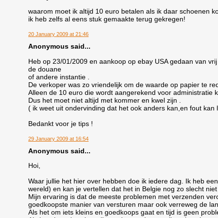
waarom moet ik altijd 10 euro betalen als ik daar schoenen 
ik heb zelfs al eens stuk gemaakte terug gekregen!
20 January 2009 at 21:46
Anonymous said...
Heb op 23/01/2009 en aankoop op ebay USA gedaan van vrij 
de douane
of andere instantie .
De verkoper was zo vriendelijk om de waarde op papier te reduc
Alleen de 10 euro die wordt aangerekend voor administratie 
Dus het moet niet altijd met kommer en kwel zijn .
( ik weet uit ondervinding dat het ook anders kan,en fout kan 
Bedankt voor je tips !
29 January 2009 at 16:54
Anonymous said...
Hoi,
Waar jullie het hier over hebben doe ik iedere dag. Ik heb e
wereld) en kan je vertellen dat het in Belgie nog zo slecht ni
Mijn ervaring is dat de meeste problemen met verzenden ver
goedkoopste manier van versturen maar ook verreweg de la
Als het om iets kleins en goedkoops gaat en tijd is geen pr