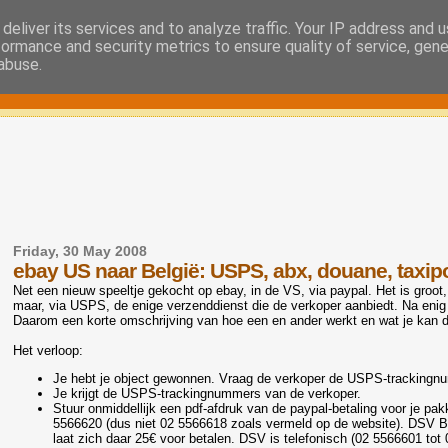
deliver its services and to analyze traffic. Your IP address and 
formance and security metrics to ensure quality of service, gen
abuse.
Friday, 30 May 2008
ebay US naar België: USPS, abx, douane, taxip
Net een nieuw speeltje gekocht op ebay, in de VS, via paypal. Het is groot
maar, via USPS, de enige verzenddienst die de verkoper aanbiedt. Na enig 
Daarom een korte omschrijving van hoe een en ander werkt en wat je kan do
Het verloop:
Je hebt je object gewonnen. Vraag de verkoper de USPS-trackingnu
Je krijgt de USPS-trackingnummers van de verkoper.
Stuur onmiddellijk een pdf-afdruk van de paypal-betaling voor je pa
5566620 (dus niet 02 5566618 zoals vermeld op de website). DSV Be
laat zich daar 25€ voor betalen. DSV is telefonisch (02 5566601 tot