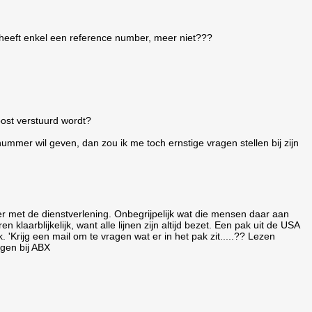
 heeft enkel een reference number, meer niet???
post verstuurd wordt?
ummer wil geven, dan zou ik me toch ernstige vragen stellen bij zijn
r met de dienstverlening. Onbegrijpelijk wat die mensen daar aan
n klaarblijkelijk, want alle lijnen zijn altijd bezet. Een pak uit de USA
'Krijg een mail om te vragen wat er in het pak zit.....?? Lezen
jgen bij ABX