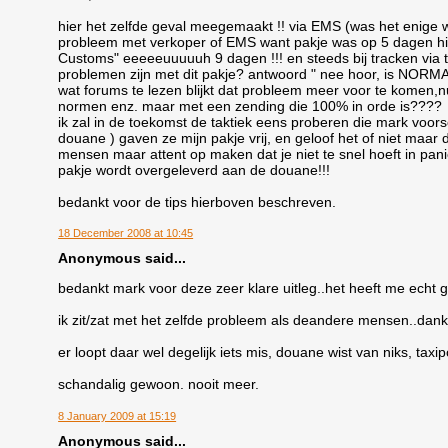
hier het zelfde geval meegemaakt !! via EMS (was het enige
probleem met verkoper of EMS want pakje was op 5 dagen hie
Customs" eeeeeuuuuuh 9 dagen !!! en steeds bij tracken via ta
problemen zijn met dit pakje? antwoord " nee hoor, is NORM
wat forums te lezen blijkt dat probleem meer voor te komen,nu
normen enz. maar met een zending die 100% in orde is????
ik zal in de toekomst de taktiek eens proberen die mark voors
douane ) gaven ze mijn pakje vrij, en geloof het of niet maar d
mensen maar attent op maken dat je niet te snel hoeft in pani
pakje wordt overgeleverd aan de douane!!!
bedankt voor de tips hierboven beschreven.
18 December 2008 at 10:45
Anonymous said...
bedankt mark voor deze zeer klare uitleg..het heeft me echt 
ik zit/zat met het zelfde probleem als deandere mensen..dank
er loopt daar wel degelijk iets mis, douane wist van niks, taxi
schandalig gewoon. nooit meer.
8 January 2009 at 15:19
Anonymous said...