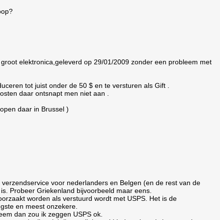
koop?
groot elektronica,geleverd op 29/01/2009 zonder een probleem met
eren tot juist onder de 50 $ en te versturen als Gift .
kosten daar ontsnapt men niet aan .
lopen daar in Brussel )
en verzendservice voor nederlanders en Belgen (en de rest van de
et is. Probeer Griekenland bijvoorbeeld maar eens.
oorzaakt worden als verstuurd wordt met USPS. Het is de
ngste en meest onzekere.
obleem dan zou ik zeggen USPS ok.