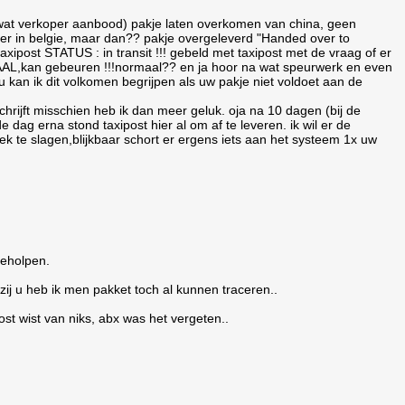
 wat verkoper aanbood) pakje laten overkomen van china, geen
r in belgie, maar dan?? pakje overgeleverd "Handed over to
xipost STATUS : in transit !!! gebeld met taxipost met de vraag of er
AAL,kan gebeuren !!!normaal?? en ja hoor na wat speurwerk en even
 kan ik dit volkomen begrijpen als uw pakje niet voldoet aan de
chrijft misschien heb ik dan meer geluk. oja na 10 dagen (bij de
e dag erna stond taxipost hier al om af te leveren. ik wil er de
ek te slagen,blijkbaar schort er ergens iets aan het systeem 1x uw
geholpen.
zij u heb ik men pakket toch al kunnen traceren..
post wist van niks, abx was het vergeten..