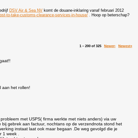
drijf
DSV Air & Sea NV
komt de douane-inklaring vanaf februari 2012
ost-to-take-customs-clearance-services-in-house/
. Hoop op beterschap?
1 – 200 of 325
Newer›
Newest»
gaat!!
 aan het rollen!
n probleem met USPS( firma werkte met niets anders) via uw
e bij gebrek aan factuur, nochtans op de verzendnota stond het
erking instaat laat ook maar begaan .De weg gevolgd die je
r 1 week .