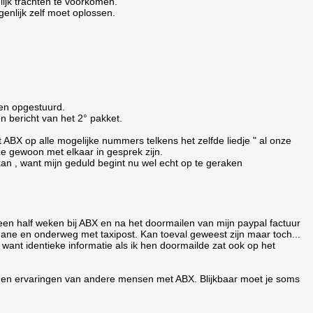
lijk trachten te voorkomen.
enlijk zelf moet oplossen.
ten opgestuurd.
n bericht van het 2° pakket.
ABX op alle mogelijke nummers telkens het zelfde liedje " al onze
e gewoon met elkaar in gesprek zijn.
 kan , want mijn geduld begint nu wel echt op te geraken
n een half weken bij ABX en na het doormailen van mijn paypal factuur
ane en onderweg met taxipost. Kan toeval geweest zijn maar toch...
k want identieke informatie als ik hen doormailde zat ook op het
 en ervaringen van andere mensen met ABX. Blijkbaar moet je soms