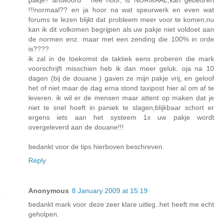
pakje? antwoord " nee hoor, is NORMAAL,kan gebeuren
!!!normaal?? en ja hoor na wat speurwerk en even wat
forums te lezen blijkt dat probleem meer voor te komen,nu
kan ik dit volkomen begrijpen als uw pakje niet voldoet aan
de normen enz. maar met een zending die 100% in orde
is????
ik zal in de toekomst de taktiek eens proberen die mark
voorschrijft misschien heb ik dan meer geluk. oja na 10
dagen (bij de douane ) gaven ze mijn pakje vrij, en geloof
het of niet maar de dag erna stond taxipost hier al om af te
leveren. ik wil er de mensen maar attent op maken dat je
niet te snel hoeft in paniek te slagen,blijkbaar schort er
ergens iets aan het systeem 1x uw pakje wordt
overgeleverd aan de douane!!!
bedankt voor de tips hierboven beschreven.
Reply
Anonymous
8 January 2009 at 15:19
bedankt mark voor deze zeer klare uitleg..het heeft me echt
geholpen.