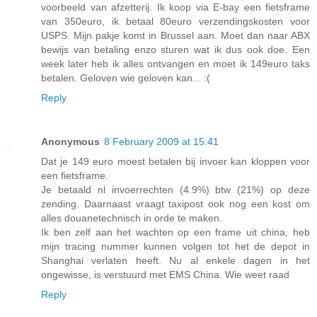
voorbeeld van afzetterij. Ik koop via E-bay een fietsframe
van 350euro, ik betaal 80euro verzendingskosten voor
USPS. Mijn pakje komt in Brussel aan. Moet dan naar ABX
bewijs van betaling enzo sturen wat ik dus ook doe. Een
week later heb ik alles ontvangen en moet ik 149euro taks
betalen. Geloven wie geloven kan... :(
Reply
Anonymous
8 February 2009 at 15:41
Dat je 149 euro moest betalen bij invoer kan kloppen voor
een fietsframe.
Je betaald nl invoerrechten (4.9%) btw (21%) op deze
zending. Daarnaast vraagt taxipost ook nog een kost om
alles douanetechnisch in orde te maken.
Ik ben zelf aan het wachten op een frame uit china, heb
mijn tracing nummer kunnen volgen tot het de depot in
Shanghai verlaten heeft. Nu al enkele dagen in het
ongewisse, is verstuurd met EMS China. Wie weet raad
Reply