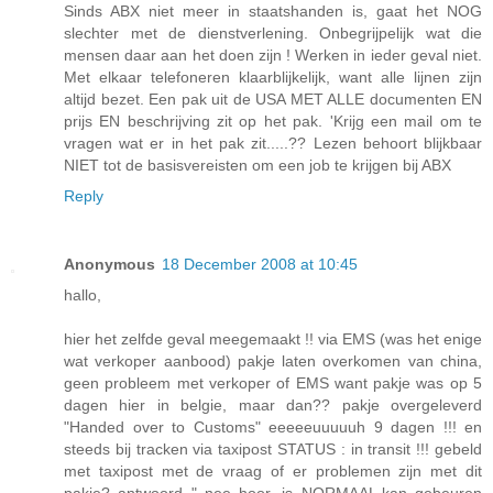
Sinds ABX niet meer in staatshanden is, gaat het NOG
slechter met de dienstverlening. Onbegrijpelijk wat die
mensen daar aan het doen zijn ! Werken in ieder geval niet.
Met elkaar telefoneren klaarblijkelijk, want alle lijnen zijn
altijd bezet. Een pak uit de USA MET ALLE documenten EN
prijs EN beschrijving zit op het pak. 'Krijg een mail om te
vragen wat er in het pak zit.....?? Lezen behoort blijkbaar
NIET tot de basisvereisten om een job te krijgen bij ABX
Reply
Anonymous
18 December 2008 at 10:45
hallo,
hier het zelfde geval meegemaakt !! via EMS (was het enige
wat verkoper aanbood) pakje laten overkomen van china,
geen probleem met verkoper of EMS want pakje was op 5
dagen hier in belgie, maar dan?? pakje overgeleverd
"Handed over to Customs" eeeeeuuuuuh 9 dagen !!! en
steeds bij tracken via taxipost STATUS : in transit !!! gebeld
met taxipost met de vraag of er problemen zijn met dit