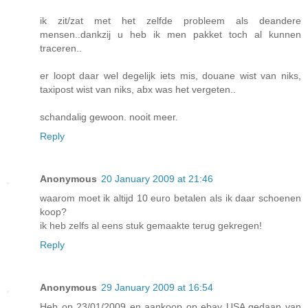
ik zit/zat met het zelfde probleem als deandere
mensen..dankzij u heb ik men pakket toch al kunnen
traceren..
er loopt daar wel degelijk iets mis, douane wist van niks,
taxipost wist van niks, abx was het vergeten..
schandalig gewoon. nooit meer.
Reply
Anonymous
20 January 2009 at 21:46
waarom moet ik altijd 10 euro betalen als ik daar schoenen
koop?
ik heb zelfs al eens stuk gemaakte terug gekregen!
Reply
Anonymous
29 January 2009 at 16:54
Heb op 23/01/2009 en aankoop op ebay USA gedaan van