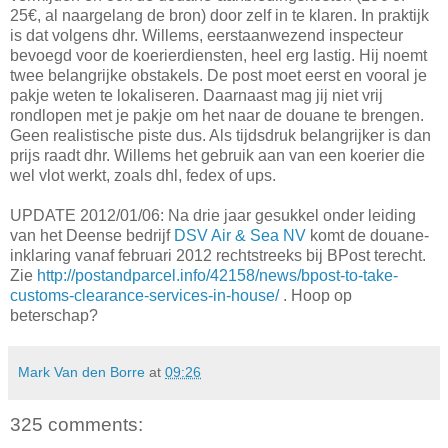
25€, al naargelang de bron) door zelf in te klaren. In praktijk
is dat volgens dhr. Willems, eerstaanwezend inspecteur
bevoegd voor de koerierdiensten, heel erg lastig. Hij noemt
twee belangrijke obstakels. De post moet eerst en vooral je
pakje weten te lokaliseren. Daarnaast mag jij niet vrij
rondlopen met je pakje om het naar de douane te brengen.
Geen realistische piste dus. Als tijdsdruk belangrijker is dan
prijs raadt dhr. Willems het gebruik aan van een koerier die
wel vlot werkt, zoals dhl, fedex of ups.
UPDATE 2012/01/06: Na drie jaar gesukkel onder leiding
van het Deense bedrijf
DSV Air & Sea NV
komt de douane-
inklaring vanaf februari 2012 rechtstreeks bij BPost terecht.
Zie
http://postandparcel.info/42158/news/bpost-to-take-
customs-clearance-services-in-house/
. Hoop op
beterschap?
Mark Van den Borre
at
09:26
325 comments: