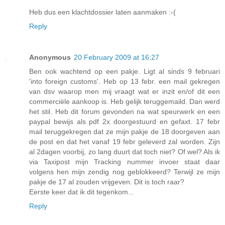
Heb dus een klachtdossier laten aanmaken :-(
Reply
Anonymous
20 February 2009 at 16:27
Ben ook wachtend op een pakje. Ligt al sinds 9 februari
'into foreign customs'. Heb op 13 febr. een mail gekregen
van dsv waarop men mij vraagt wat er inzit en/of dit een
commerciële aankoop is. Heb gelijk teruggemaild. Dan werd
het stil. Heb dit forum gevonden na wat speurwerk en een
paypal bewijs als pdf 2x doorgestuurd en gefaxt. 17 febr
mail teruggekregen dat ze mijn pakje de 18 doorgeven aan
de post en dat het vanaf 19 febr geleverd zal worden. Zijn
al 2dagen voorbij, zo lang duurt dat toch niet? Of wel? Als ik
via Taxipost mijn Tracking nummer invoer staat daar
volgens hen mijn zendig nog geblokkeerd? Terwijl ze mijn
pakje de 17 al zouden vrijgeven. Dit is toch raar?
Eerste keer dat ik dit tegenkom...
Reply