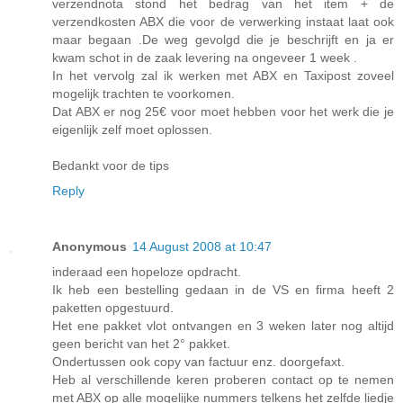
verzendnota stond het bedrag van het item + de
verzendkosten ABX die voor de verwerking instaat laat ook
maar begaan .De weg gevolgd die je beschrijft en ja er
kwam schot in de zaak levering na ongeveer 1 week .
In het vervolg zal ik werken met ABX en Taxipost zoveel
mogelijk trachten te voorkomen.
Dat ABX er nog 25€ voor moet hebben voor het werk die je
eigenlijk zelf moet oplossen.
Bedankt voor de tips
Reply
Anonymous
14 August 2008 at 10:47
inderaad een hopeloze opdracht.
Ik heb een bestelling gedaan in de VS en firma heeft 2
paketten opgestuurd.
Het ene pakket vlot ontvangen en 3 weken later nog altijd
geen bericht van het 2° pakket.
Ondertussen ook copy van factuur enz. doorgefaxt.
Heb al verschillende keren proberen contact op te nemen
met ABX op alle mogelijke nummers telkens het zelfde liedje