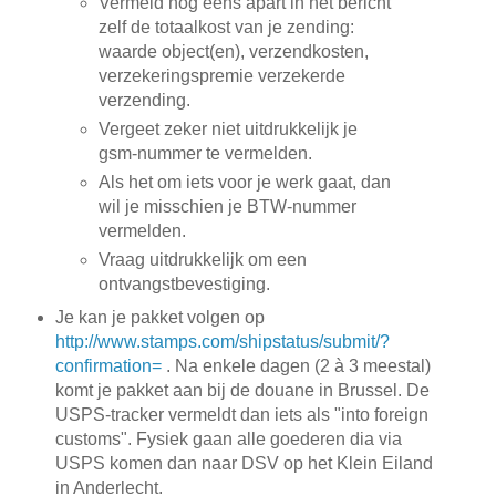
Vermeld nog eens apart in het bericht
zelf de totaalkost van je zending:
waarde object(en), verzendkosten,
verzekeringspremie verzekerde
verzending.
Vergeet zeker niet uitdrukkelijk je
gsm-nummer te vermelden.
Als het om iets voor je werk gaat, dan
wil je misschien je BTW-nummer
vermelden.
Vraag uitdrukkelijk om een
ontvangstbevestiging.
Je kan je pakket volgen op
http://www.stamps.com/shipstatus/submit/?
confirmation=
. Na enkele dagen (2 à 3 meestal)
komt je pakket aan bij de douane in Brussel. De
USPS-tracker vermeldt dan iets als "into foreign
customs". Fysiek gaan alle goederen dia via
USPS komen dan naar DSV op het Klein Eiland
in Anderlecht.