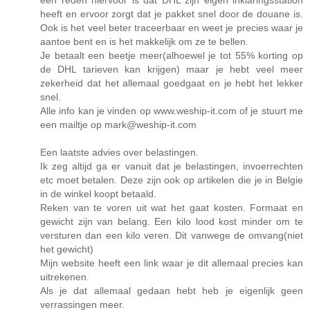
een reden hiervoor is dat DHL zijn eigen inklaringsstation
heeft en ervoor zorgt dat je pakket snel door de douane is.
Ook is het veel beter traceerbaar en weet je precies waar je
aantoe bent en is het makkelijk om ze te bellen.
Je betaalt een beetje meer(alhoewel je tot 55% korting op
de DHL tarieven kan krijgen) maar je hebt veel meer
zekerheid dat het allemaal goedgaat en je hebt het lekker
snel.
Alle info kan je vinden op www.weship-it.com of je stuurt me
een mailtje op mark@weship-it.com
Een laatste advies over belastingen.
Ik zeg altijd ga er vanuit dat je belastingen, invoerrechten
etc moet betalen. Deze zijn ook op artikelen die je in Belgie
in de winkel koopt betaald.
Reken van te voren uit wat het gaat kosten. Formaat en
gewicht zijn van belang. Een kilo lood kost minder om te
versturen dan een kilo veren. Dit vanwege de omvang(niet
het gewicht)
Mijn website heeft een link waar je dit allemaal precies kan
uitrekenen.
Als je dat allemaal gedaan hebt heb je eigenlijk geen
verrassingen meer.