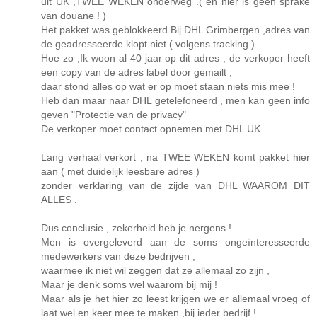
uit UK ,TWEE WEKEN onderweg .( en hier is géén sprake
van douane ! )
Het pakket was geblokkeerd Bij DHL Grimbergen ,adres van
de geadresseerde klopt niet ( volgens tracking )
Hoe zo ,Ik woon al 40 jaar op dit adres , de verkoper heeft
een copy van de adres label door gemailt ,
daar stond alles op wat er op moet staan niets mis mee !
Heb dan maar naar DHL getelefoneerd , men kan geen info
geven "Protectie van de privacy"
De verkoper moet contact opnemen met DHL UK .
Lang verhaal verkort , na TWEE WEKEN komt pakket hier
aan ( met duidelijk leesbare adres )
zonder verklaring van de zijde van DHL WAAROM DIT
ALLES .
Dus conclusie , zekerheid heb je nergens !
Men is overgeleverd aan de soms ongeïnteresseerde
medewerkers van deze bedrijven ,
waarmee ik niet wil zeggen dat ze allemaal zo zijn ,
Maar je denk soms wel waarom bij mij !
Maar als je het hier zo leest krijgen we er allemaal vroeg of
laat wel en keer mee te maken ,bij ieder bedrijf !