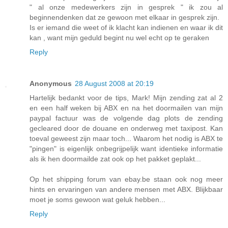
" al onze medewerkers zijn in gesprek " ik zou al
beginnendenken dat ze gewoon met elkaar in gesprek zijn.
Is er iemand die weet of ik klacht kan indienen en waar ik dit
kan , want mijn geduld begint nu wel echt op te geraken
Reply
Anonymous
28 August 2008 at 20:19
Hartelijk bedankt voor de tips, Mark! Mijn zending zat al 2
en een half weken bij ABX en na het doormailen van mijn
paypal factuur was de volgende dag plots de zending
gecleared door de douane en onderweg met taxipost. Kan
toeval geweest zijn maar toch... Waarom het nodig is ABX te
"pingen" is eigenlijk onbegrijpelijk want identieke informatie
als ik hen doormailde zat ook op het pakket geplakt...
Op het shipping forum van ebay.be staan ook nog meer
hints en ervaringen van andere mensen met ABX. Blijkbaar
moet je soms gewoon wat geluk hebben...
Reply