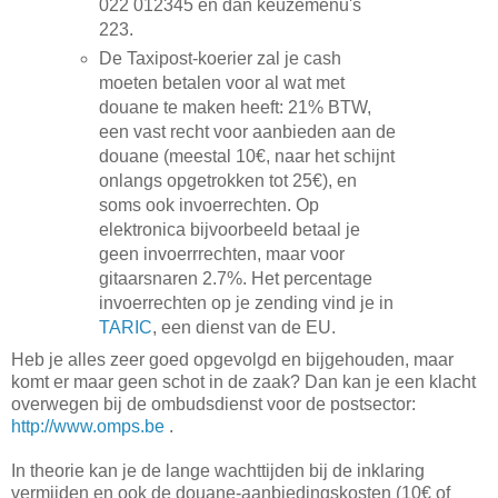
022 012345 en dan keuzemenu's
223.
De Taxipost-koerier zal je cash
moeten betalen voor al wat met
douane te maken heeft: 21% BTW,
een vast recht voor aanbieden aan de
douane (meestal 10€, naar het schijnt
onlangs opgetrokken tot 25€), en
soms ook invoerrechten. Op
elektronica bijvoorbeeld betaal je
geen invoerrrechten, maar voor
gitaarsnaren 2.7%. Het percentage
invoerrechten op je zending vind je in
TARIC
, een dienst van de EU.
Heb je alles zeer goed opgevolgd en bijgehouden, maar
komt er maar geen schot in de zaak? Dan kan je een klacht
overwegen bij de ombudsdienst voor de postsector:
http://www.omps.be
.
In theorie kan je de lange wachttijden bij de inklaring
vermijden en ook de douane-aanbiedingskosten (10€ of