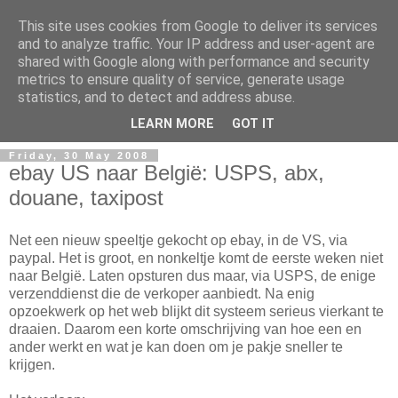
This site uses cookies from Google to deliver its services
and to analyze traffic. Your IP address and user-agent are
shared with Google along with performance and security
metrics to ensure quality of service, generate usage
Mark Van den Borre
statistics, and to detect and address abuse.
LEARN MORE
GOT IT
Friday, 30 May 2008
ebay US naar België: USPS, abx,
douane, taxipost
Net een nieuw speeltje gekocht op ebay, in de VS, via
paypal. Het is groot, en nonkeltje komt de eerste weken niet
naar België. Laten opsturen dus maar, via USPS, de enige
verzenddienst die de verkoper aanbiedt. Na enig
opzoekwerk op het web blijkt dit systeem serieus vierkant te
draaien. Daarom een korte omschrijving van hoe een en
ander werkt en wat je kan doen om je pakje sneller te
krijgen.