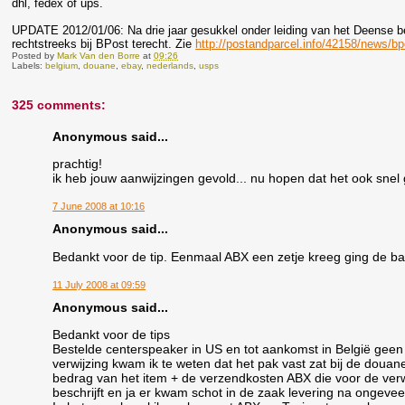
dhl, fedex of ups.
UPDATE 2012/01/06: Na drie jaar gesukkel onder leiding van het Deense be
rechtstreeks bij BPost terecht. Zie
http://postandparcel.info/42158/news/bp
Posted by
Mark Van den Borre
at
09:26
Labels:
belgium
,
douane
,
ebay
,
nederlands
,
usps
325 comments:
Anonymous said...
prachtig!
ik heb jouw aanwijzingen gevold... nu hopen dat het ook snel 
7 June 2008 at 10:16
Anonymous said...
Bedankt voor de tip. Eenmaal ABX een zetje kreeg ging de bal
11 July 2008 at 09:59
Anonymous said...
Bedankt voor de tips
Bestelde centerspeaker in US en tot aankomst in België gee
verwijzing kwam ik te weten dat het pak vast zat bij de douan
bedrag van het item + de verzendkosten ABX die voor de verw
beschrijft en ja er kwam schot in de zaak levering na ongevee