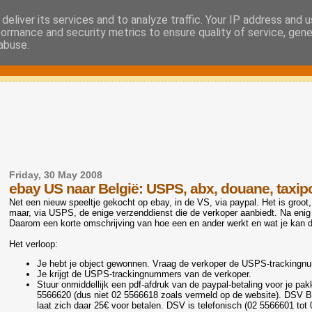
deliver its services and to analyze traffic. Your IP address and 
formance and security metrics to ensure quality of service, gen
abuse.
Friday, 30 May 2008
ebay US naar België: USPS, abx, douane, taxip
Net een nieuw speeltje gekocht op ebay, in de VS, via paypal. Het is groot
maar, via USPS, de enige verzenddienst die de verkoper aanbiedt. Na enig 
Daarom een korte omschrijving van hoe een en ander werkt en wat je kan do
Het verloop:
Je hebt je object gewonnen. Vraag de verkoper de USPS-trackingnu
Je krijgt de USPS-trackingnummers van de verkoper.
Stuur onmiddellijk een pdf-afdruk van de paypal-betaling voor je pa
5566620 (dus niet 02 5566618 zoals vermeld op de website). DSV Be
laat zich daar 25€ voor betalen. DSV is telefonisch (02 5566601 tot