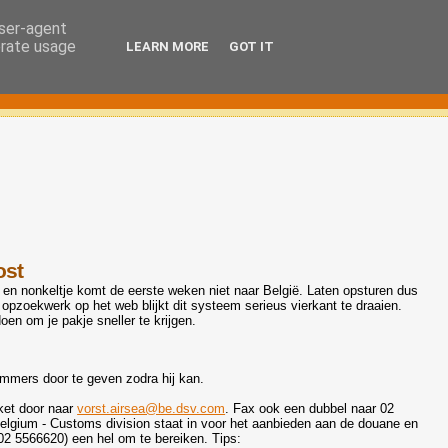
user-agent
erate usage
LEARN MORE
GOT IT
ost
, en nonkeltje komt de eerste weken niet naar België. Laten opsturen dus
opzoekwerk op het web blijkt dit systeem serieus vierkant te draaien.
en om je pakje sneller te krijgen.
mmers door te geven zodra hij kan.
kket door naar
vorst.airsea@be.dsv.com
. Fax ook een dubbel naar 02
lgium - Customs division staat in voor het aanbieden aan de douane en
 02 5566620) een hel om te bereiken. Tips: