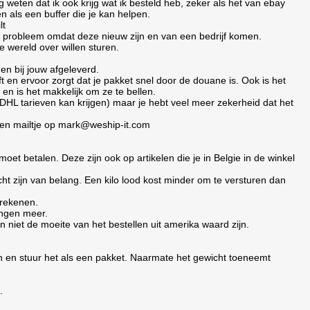
 weten dat ik ook krijg wat ik besteld heb, zeker als het van ebay
n als een buffer die je kan helpen.
lt
en probleem omdat deze nieuw zijn en van een bedrijf komen.
 wereld over willen sturen.
gen bij jouw afgeleverd.
ft en ervoor zorgt dat je pakket snel door de douane is. Ook is het
en is het makkelijk om ze te bellen.
 DHL tarieven kan krijgen) maar je hebt veel meer zekerheid dat het
 een mailtje op mark@weship-it.com
 moet betalen. Deze zijn ook op artikelen die je in Belgie in de winkel
ht zijn van belang. Een kilo lood kost minder om te versturen dan
trekenen.
ingen meer.
niet de moeite van het bestellen uit amerika waard zijn.
men en stuur het als een pakket. Naarmate het gewicht toeneemt
.