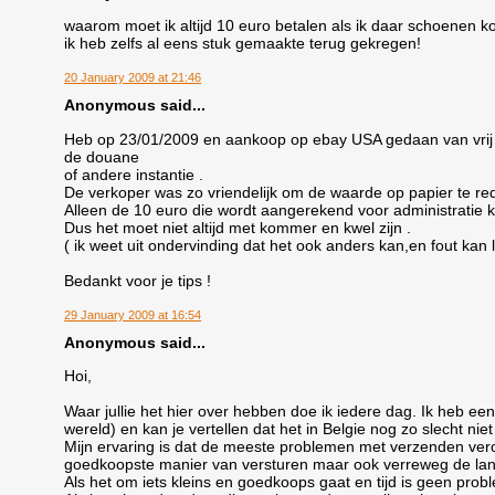
waarom moet ik altijd 10 euro betalen als ik daar schoenen 
ik heb zelfs al eens stuk gemaakte terug gekregen!
20 January 2009 at 21:46
Anonymous said...
Heb op 23/01/2009 en aankoop op ebay USA gedaan van vrij 
de douane
of andere instantie .
De verkoper was zo vriendelijk om de waarde op papier te reduc
Alleen de 10 euro die wordt aangerekend voor administratie 
Dus het moet niet altijd met kommer en kwel zijn .
( ik weet uit ondervinding dat het ook anders kan,en fout kan 
Bedankt voor je tips !
29 January 2009 at 16:54
Anonymous said...
Hoi,
Waar jullie het hier over hebben doe ik iedere dag. Ik heb e
wereld) en kan je vertellen dat het in Belgie nog zo slecht ni
Mijn ervaring is dat de meeste problemen met verzenden ver
goedkoopste manier van versturen maar ook verreweg de la
Als het om iets kleins en goedkoops gaat en tijd is geen pr