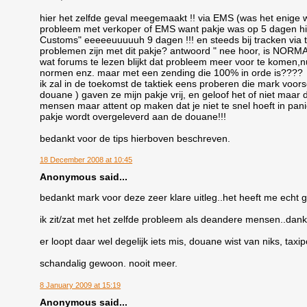
hier het zelfde geval meegemaakt !! via EMS (was het enige
probleem met verkoper of EMS want pakje was op 5 dagen hie
Customs" eeeeeuuuuuh 9 dagen !!! en steeds bij tracken via ta
problemen zijn met dit pakje? antwoord " nee hoor, is NORM
wat forums te lezen blijkt dat probleem meer voor te komen,nu
normen enz. maar met een zending die 100% in orde is????
ik zal in de toekomst de taktiek eens proberen die mark voors
douane ) gaven ze mijn pakje vrij, en geloof het of niet maar d
mensen maar attent op maken dat je niet te snel hoeft in pani
pakje wordt overgeleverd aan de douane!!!
bedankt voor de tips hierboven beschreven.
18 December 2008 at 10:45
Anonymous said...
bedankt mark voor deze zeer klare uitleg..het heeft me echt 
ik zit/zat met het zelfde probleem als deandere mensen..dank
er loopt daar wel degelijk iets mis, douane wist van niks, taxi
schandalig gewoon. nooit meer.
8 January 2009 at 15:19
Anonymous said...