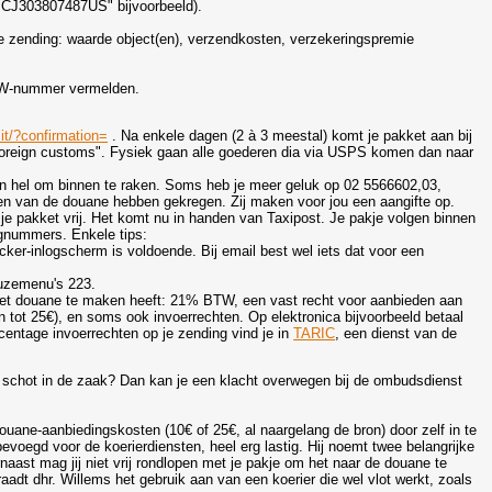
or CJ303807487US" bijvoorbeeld).
 je zending: waarde object(en), verzendkosten, verzekeringspremie
.
 BTW-nummer vermelden.
t/?confirmation=
. Na enkele dagen (2 à 3 meestal) komt je pakket aan bij
 foreign customs". Fysiek gaan alle goederen dia via USPS komen dan naar
n hel om binnen te raken. Soms heb je meer geluk op 02 5566602,03,
seren van de douane hebben gekregen. Zij maken voor jou een aangifte op.
e pakket vrij. Het komt nu in handen van Taxipost. Je pakje volgen binnen
gnummers. Enkele tips:
racker-inlogscherm is voldoende. Bij email best wel iets dat voor een
euzemenu's 223.
 met douane te maken heeft: 21% BTW, een vast recht voor aanbieden aan
 tot 25€), en soms ook invoerrechten. Op elektronica bijvoorbeeld betaal
centage invoerrechten op je zending vind je in
TARIC
, een dienst van de
 schot in de zaak? Dan kan je een klacht overwegen bij de ombudsdienst
douane-aanbiedingskosten (10€ of 25€, al naargelang de bron) door zelf in te
bevoegd voor de koerierdiensten, heel erg lastig. Hij noemt twee belangrijke
naast mag jij niet vrij rondlopen met je pakje om het naar de douane te
 raadt dhr. Willems het gebruik aan van een koerier die wel vlot werkt, zoals