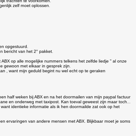
lijk trachten te voorkomen.
enlijk zelf moet oplossen.
ten opgestuurd.
n bericht van het 2° pakket.
ABX op alle mogelijke nummers telkens het zelfde liedje " al onze
e gewoon met elkaar in gesprek zijn.
 kan , want mijn geduld begint nu wel echt op te geraken
n een half weken bij ABX en na het doormailen van mijn paypal factuur
ane en onderweg met taxipost. Kan toeval geweest zijn maar toch...
k want identieke informatie als ik hen doormailde zat ook op het
 en ervaringen van andere mensen met ABX. Blijkbaar moet je soms