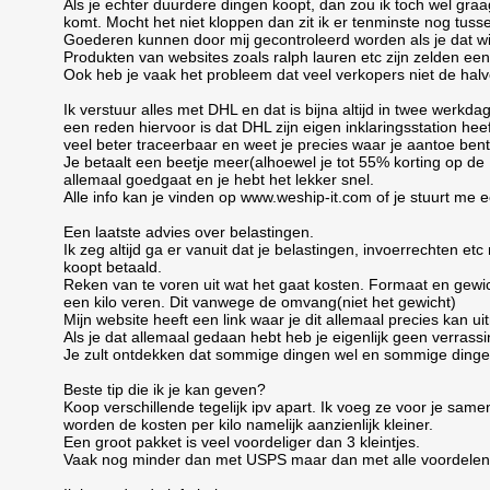
Als je echter duurdere dingen koopt, dan zou ik toch wel graag
komt. Mocht het niet kloppen dan zit ik er tenminste nog tusse
Goederen kunnen door mij gecontroleerd worden als je dat wi
Produkten van websites zoals ralph lauren etc zijn zelden e
Ook heb je vaak het probleem dat veel verkopers niet de halve
Ik verstuur alles met DHL en dat is bijna altijd in twee werkda
een reden hiervoor is dat DHL zijn eigen inklaringsstation hee
veel beter traceerbaar en weet je precies waar je aantoe bent 
Je betaalt een beetje meer(alhoewel je tot 55% korting op de
allemaal goedgaat en je hebt het lekker snel.
Alle info kan je vinden op www.weship-it.com of je stuurt me
Een laatste advies over belastingen.
Ik zeg altijd ga er vanuit dat je belastingen, invoerrechten etc
koopt betaald.
Reken van te voren uit wat het gaat kosten. Formaat en gewic
een kilo veren. Dit vanwege de omvang(niet het gewicht)
Mijn website heeft een link waar je dit allemaal precies kan ui
Als je dat allemaal gedaan hebt heb je eigenlijk geen verrass
Je zult ontdekken dat sommige dingen wel en sommige dingen 
Beste tip die ik je kan geven?
Koop verschillende tegelijk ipv apart. Ik voeg ze voor je sa
worden de kosten per kilo namelijk aanzienlijk kleiner.
Een groot pakket is veel voordeliger dan 3 kleintjes.
Vaak nog minder dan met USPS maar dan met alle voordelen