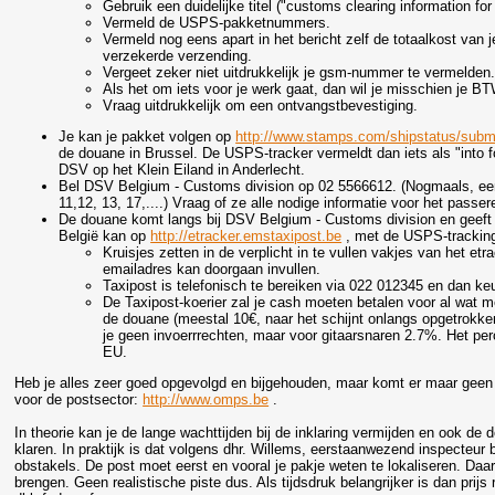
Gebruik een duidelijke titel ("customs clearing information f
Vermeld de USPS-pakketnummers.
Vermeld nog eens apart in het bericht zelf de totaalkost van
verzekerde verzending.
Vergeet zeker niet uitdrukkelijk je gsm-nummer te vermelden
Als het om iets voor je werk gaat, dan wil je misschien je
Vraag uitdrukkelijk om een ontvangstbevestiging.
Je kan je pakket volgen op
http://www.stamps.com/shipstatus/submi
de douane in Brussel. De USPS-tracker vermeldt dan iets als "into
DSV op het Klein Eiland in Anderlecht.
Bel DSV Belgium - Customs division op 02 5566612. (Nogmaals, ee
11,12, 13, 17,....) Vraag of ze alle nodige informatie voor het pas
De douane komt langs bij DSV Belgium - Customs division en geeft j
België kan op
http://etracker.emstaxipost.be
, met de USPS-trackin
Kruisjes zetten in de verplicht in te vullen vakjes van het et
emailadres kan doorgaan invullen.
Taxipost is telefonisch te bereiken via 022 012345 en dan k
De Taxipost-koerier zal je cash moeten betalen voor al wat
de douane (meestal 10€, naar het schijnt onlangs opgetrokken
je geen invoerrrechten, maar voor gitaarsnaren 2.7%. Het per
EU.
Heb je alles zeer goed opgevolgd en bijgehouden, maar komt er maar geen
voor de postsector:
http://www.omps.be
.
In theorie kan je de lange wachttijden bij de inklaring vermijden en ook de 
klaren. In praktijk is dat volgens dhr. Willems, eerstaanwezend inspecteur 
obstakels. De post moet eerst en vooral je pakje weten te lokaliseren. Daar
brengen. Geen realistische piste dus. Als tijdsdruk belangrijker is dan prijs