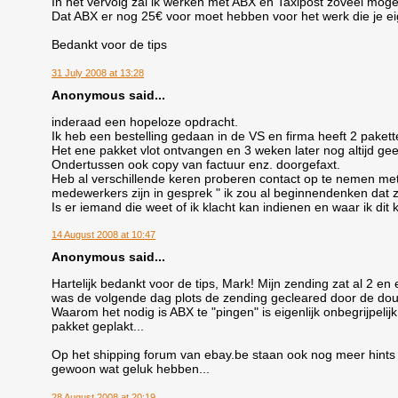
In het vervolg zal ik werken met ABX en Taxipost zoveel moge
Dat ABX er nog 25€ voor moet hebben voor het werk die je eig
Bedankt voor de tips
31 July 2008 at 13:28
Anonymous said...
inderaad een hopeloze opdracht.
Ik heb een bestelling gedaan in de VS en firma heeft 2 paket
Het ene pakket vlot ontvangen en 3 weken later nog altijd gee
Ondertussen ook copy van factuur enz. doorgefaxt.
Heb al verschillende keren proberen contact op te nemen met 
medewerkers zijn in gesprek " ik zou al beginnendenken dat z
Is er iemand die weet of ik klacht kan indienen en waar ik dit
14 August 2008 at 10:47
Anonymous said...
Hartelijk bedankt voor de tips, Mark! Mijn zending zat al 2 e
was de volgende dag plots de zending gecleared door de dou
Waarom het nodig is ABX te "pingen" is eigenlijk onbegrijpelij
pakket geplakt...
Op het shipping forum van ebay.be staan ook nog meer hints
gewoon wat geluk hebben...
28 August 2008 at 20:19