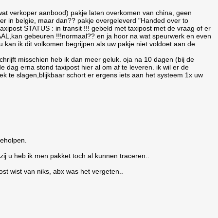
 wat verkoper aanbood) pakje laten overkomen van china, geen
r in belgie, maar dan?? pakje overgeleverd "Handed over to
xipost STATUS : in transit !!! gebeld met taxipost met de vraag of er
AAL,kan gebeuren !!!normaal?? en ja hoor na wat speurwerk en even
 kan ik dit volkomen begrijpen als uw pakje niet voldoet aan de
chrijft misschien heb ik dan meer geluk. oja na 10 dagen (bij de
e dag erna stond taxipost hier al om af te leveren. ik wil er de
ek te slagen,blijkbaar schort er ergens iets aan het systeem 1x uw
geholpen.
zij u heb ik men pakket toch al kunnen traceren..
post wist van niks, abx was het vergeten..