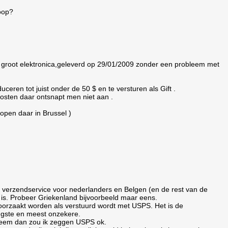
koop?
groot elektronica,geleverd op 29/01/2009 zonder een probleem met
eren tot juist onder de 50 $ en te versturen als Gift .
kosten daar ontsnapt men niet aan .
lopen daar in Brussel )
en verzendservice voor nederlanders en Belgen (en de rest van de
et is. Probeer Griekenland bijvoorbeeld maar eens.
oorzaakt worden als verstuurd wordt met USPS. Het is de
ngste en meest onzekere.
obleem dan zou ik zeggen USPS ok.