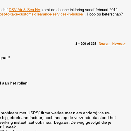
drijf
DSV Air & Sea NV
komt de douane-inklaring vanaf februari 2012
ost-to-take-customs-clearance-services-in-house/
. Hoop op beterschap?
1 – 200 of 325
Newer›
Newest»
gaat!!
 aan het rollen!
n probleem met USPS( firma werkte met niets anders) via uw
e bij gebrek aan factuur, nochtans op de verzendnota stond het
erking instaat laat ook maar begaan .De weg gevolgd die je
r 1 week .