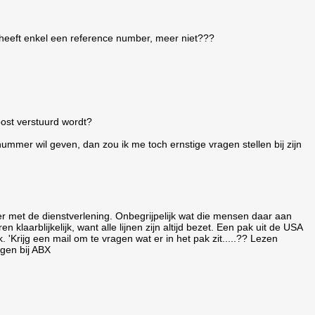
 heeft enkel een reference number, meer niet???
post verstuurd wordt?
ummer wil geven, dan zou ik me toch ernstige vragen stellen bij zijn
r met de dienstverlening. Onbegrijpelijk wat die mensen daar aan
n klaarblijkelijk, want alle lijnen zijn altijd bezet. Een pak uit de USA
'Krijg een mail om te vragen wat er in het pak zit.....?? Lezen
jgen bij ABX