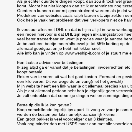
Als je echter duurdere dingen koopt, dan zou ik toch wel graag
komt. Mocht het niet kloppen dan zit ik er tenminste nog tusse
Goederen kunnen door mij gecontroleerd worden als je dat wi
Produkten van websites zoals ralph lauren etc zijn zelden e
Ook heb je vaak het probleem dat veel verkopers niet de halve
Ik verstuur alles met DHL en dat is bijna altijd in twee werkda
een reden hiervoor is dat DHL zijn eigen inklaringsstation hee
veel beter traceerbaar en weet je precies waar je aantoe bent 
Je betaalt een beetje meer(alhoewel je tot 55% korting op de
allemaal goedgaat en je hebt het lekker snel.
Alle info kan je vinden op www.weship-it.com of je stuurt me
Een laatste advies over belastingen.
Ik zeg altijd ga er vanuit dat je belastingen, invoerrechten etc
koopt betaald.
Reken van te voren uit wat het gaat kosten. Formaat en gewic
een kilo veren. Dit vanwege de omvang(niet het gewicht)
Mijn website heeft een link waar je dit allemaal precies kan ui
Als je dat allemaal gedaan hebt heb je eigenlijk geen verrass
Je zult ontdekken dat sommige dingen wel en sommige dingen 
Beste tip die ik je kan geven?
Koop verschillende tegelijk ipv apart. Ik voeg ze voor je sa
worden de kosten per kilo namelijk aanzienlijk kleiner.
Een groot pakket is veel voordeliger dan 3 kleintjes.
Vaak nog minder dan met USPS maar dan met alle voordelen