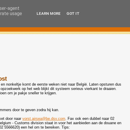
user-agent
erate usage
LEARN MORE
GOT IT
ost
, en nonkeltje komt de eerste weken niet naar België. Laten opsturen dus
opzoekwerk op het web blijkt dit systeem serieus vierkant te draaien.
en om je pakje sneller te krijgen.
mmers door te geven zodra hij kan.
kket door naar
vorst.airsea@be.dsv.com
. Fax ook een dubbel naar 02
lgium - Customs division staat in voor het aanbieden aan de douane en
 02 5566620) een hel om te bereiken. Tips: