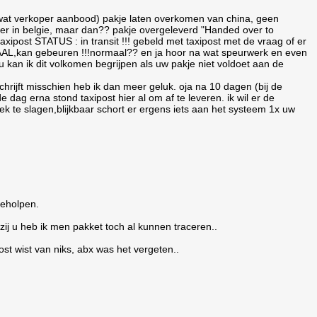
 wat verkoper aanbood) pakje laten overkomen van china, geen
r in belgie, maar dan?? pakje overgeleverd "Handed over to
xipost STATUS : in transit !!! gebeld met taxipost met de vraag of er
AAL,kan gebeuren !!!normaal?? en ja hoor na wat speurwerk en even
 kan ik dit volkomen begrijpen als uw pakje niet voldoet aan de
chrijft misschien heb ik dan meer geluk. oja na 10 dagen (bij de
e dag erna stond taxipost hier al om af te leveren. ik wil er de
ek te slagen,blijkbaar schort er ergens iets aan het systeem 1x uw
geholpen.
zij u heb ik men pakket toch al kunnen traceren..
post wist van niks, abx was het vergeten..