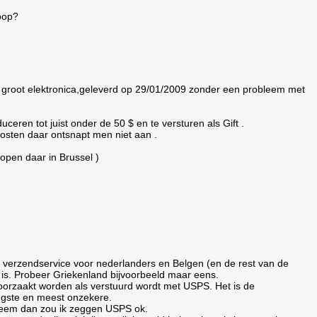
koop?
groot elektronica,geleverd op 29/01/2009 zonder een probleem met
eren tot juist onder de 50 $ en te versturen als Gift .
kosten daar ontsnapt men niet aan .
lopen daar in Brussel )
en verzendservice voor nederlanders en Belgen (en de rest van de
et is. Probeer Griekenland bijvoorbeeld maar eens.
oorzaakt worden als verstuurd wordt met USPS. Het is de
ngste en meest onzekere.
obleem dan zou ik zeggen USPS ok.