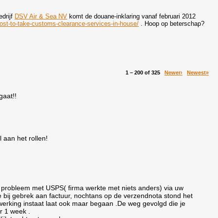
drijf
DSV Air & Sea NV
komt de douane-inklaring vanaf februari 2012
ost-to-take-customs-clearance-services-in-house/
. Hoop op beterschap?
1 – 200 of 325
Newer›
Newest»
gaat!!
 aan het rollen!
n probleem met USPS( firma werkte met niets anders) via uw
e bij gebrek aan factuur, nochtans op de verzendnota stond het
erking instaat laat ook maar begaan .De weg gevolgd die je
r 1 week .