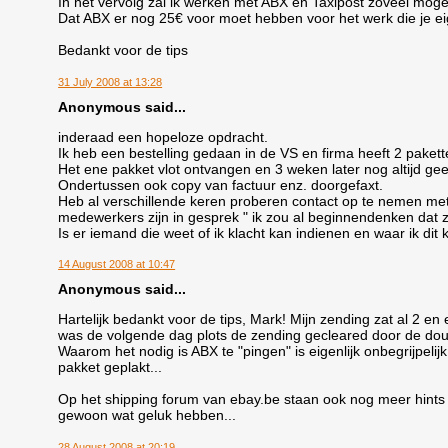
In het vervolg zal ik werken met ABX en Taxipost zoveel moge
Dat ABX er nog 25€ voor moet hebben voor het werk die je eig
Bedankt voor de tips
31 July 2008 at 13:28
Anonymous said...
inderaad een hopeloze opdracht.
Ik heb een bestelling gedaan in de VS en firma heeft 2 paket
Het ene pakket vlot ontvangen en 3 weken later nog altijd gee
Ondertussen ook copy van factuur enz. doorgefaxt.
Heb al verschillende keren proberen contact op te nemen met 
medewerkers zijn in gesprek " ik zou al beginnendenken dat z
Is er iemand die weet of ik klacht kan indienen en waar ik dit
14 August 2008 at 10:47
Anonymous said...
Hartelijk bedankt voor de tips, Mark! Mijn zending zat al 2 e
was de volgende dag plots de zending gecleared door de dou
Waarom het nodig is ABX te "pingen" is eigenlijk onbegrijpelij
pakket geplakt...
Op het shipping forum van ebay.be staan ook nog meer hints
gewoon wat geluk hebben...
28 August 2008 at 20:19