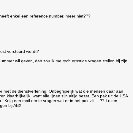
 heeft enkel een reference number, meer niet???
post verstuurd wordt?
ummer wil geven, dan zou ik me toch ernstige vragen stellen bij zijn
r met de dienstverlening. Onbegrijpelijk wat die mensen daar aan
n klaarblijkelijk, want alle lijnen zijn altijd bezet. Een pak uit de USA
'Krijg een mail om te vragen wat er in het pak zit.....?? Lezen
jgen bij ABX