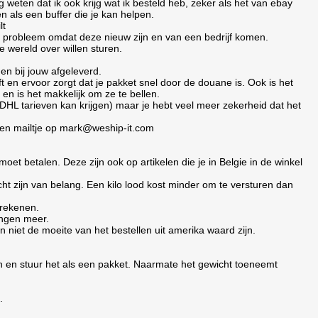
 weten dat ik ook krijg wat ik besteld heb, zeker als het van ebay
n als een buffer die je kan helpen.
lt
en probleem omdat deze nieuw zijn en van een bedrijf komen.
 wereld over willen sturen.
gen bij jouw afgeleverd.
ft en ervoor zorgt dat je pakket snel door de douane is. Ook is het
en is het makkelijk om ze te bellen.
 DHL tarieven kan krijgen) maar je hebt veel meer zekerheid dat het
 een mailtje op mark@weship-it.com
 moet betalen. Deze zijn ook op artikelen die je in Belgie in de winkel
ht zijn van belang. Een kilo lood kost minder om te versturen dan
trekenen.
ingen meer.
niet de moeite van het bestellen uit amerika waard zijn.
men en stuur het als een pakket. Naarmate het gewicht toeneemt
.