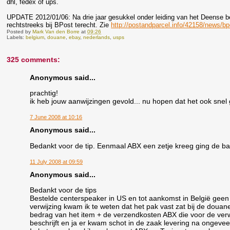
dhl, fedex of ups.
UPDATE 2012/01/06: Na drie jaar gesukkel onder leiding van het Deense be
rechtstreeks bij BPost terecht. Zie
http://postandparcel.info/42158/news/bp
Posted by
Mark Van den Borre
at
09:26
Labels:
belgium
,
douane
,
ebay
,
nederlands
,
usps
325 comments:
Anonymous said...
prachtig!
ik heb jouw aanwijzingen gevold... nu hopen dat het ook snel 
7 June 2008 at 10:16
Anonymous said...
Bedankt voor de tip. Eenmaal ABX een zetje kreeg ging de bal
11 July 2008 at 09:59
Anonymous said...
Bedankt voor de tips
Bestelde centerspeaker in US en tot aankomst in België gee
verwijzing kwam ik te weten dat het pak vast zat bij de douan
bedrag van het item + de verzendkosten ABX die voor de verw
beschrijft en ja er kwam schot in de zaak levering na ongevee