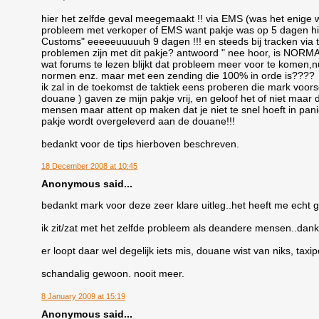
hier het zelfde geval meegemaakt !! via EMS (was het enige
probleem met verkoper of EMS want pakje was op 5 dagen hie
Customs" eeeeeuuuuuh 9 dagen !!! en steeds bij tracken via ta
problemen zijn met dit pakje? antwoord " nee hoor, is NORM
wat forums te lezen blijkt dat probleem meer voor te komen,nu
normen enz. maar met een zending die 100% in orde is????
ik zal in de toekomst de taktiek eens proberen die mark voors
douane ) gaven ze mijn pakje vrij, en geloof het of niet maar d
mensen maar attent op maken dat je niet te snel hoeft in pani
pakje wordt overgeleverd aan de douane!!!
bedankt voor de tips hierboven beschreven.
18 December 2008 at 10:45
Anonymous said...
bedankt mark voor deze zeer klare uitleg..het heeft me echt 
ik zit/zat met het zelfde probleem als deandere mensen..dank
er loopt daar wel degelijk iets mis, douane wist van niks, taxi
schandalig gewoon. nooit meer.
8 January 2009 at 15:19
Anonymous said...