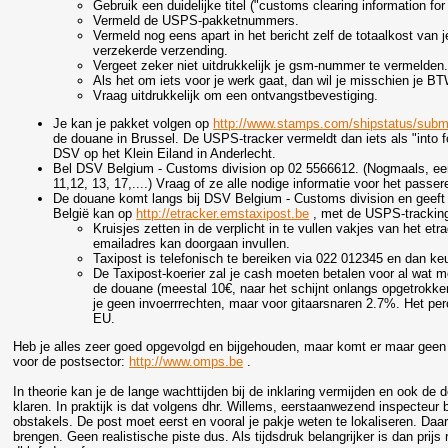
Gebruik een duidelijke titel ("customs clearing information f
Vermeld de USPS-pakketnummers.
Vermeld nog eens apart in het bericht zelf de totaalkost van
verzekerde verzending.
Vergeet zeker niet uitdrukkelijk je gsm-nummer te vermelden
Als het om iets voor je werk gaat, dan wil je misschien je
Vraag uitdrukkelijk om een ontvangstbevestiging.
Je kan je pakket volgen op
http://www.stamps.com/shipstatus/submi
de douane in Brussel. De USPS-tracker vermeldt dan iets als "into
DSV op het Klein Eiland in Anderlecht.
Bel DSV Belgium - Customs division op 02 5566612. (Nogmaals, ee
11,12, 13, 17,....) Vraag of ze alle nodige informatie voor het pas
De douane komt langs bij DSV Belgium - Customs division en geeft j
België kan op
http://etracker.emstaxipost.be
, met de USPS-trackin
Kruisjes zetten in de verplicht in te vullen vakjes van het et
emailadres kan doorgaan invullen.
Taxipost is telefonisch te bereiken via 022 012345 en dan k
De Taxipost-koerier zal je cash moeten betalen voor al wat
de douane (meestal 10€, naar het schijnt onlangs opgetrokken
je geen invoerrrechten, maar voor gitaarsnaren 2.7%. Het per
EU.
Heb je alles zeer goed opgevolgd en bijgehouden, maar komt er maar geen
voor de postsector:
http://www.omps.be
.
In theorie kan je de lange wachttijden bij de inklaring vermijden en ook de 
klaren. In praktijk is dat volgens dhr. Willems, eerstaanwezend inspecteur 
obstakels. De post moet eerst en vooral je pakje weten te lokaliseren. Daar
brengen. Geen realistische piste dus. Als tijdsdruk belangrijker is dan prijs