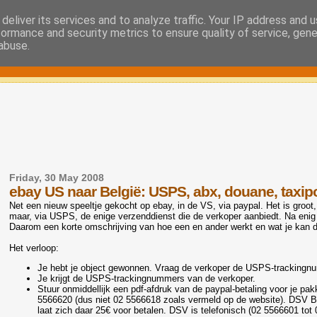
deliver its services and to analyze traffic. Your IP address and 
formance and security metrics to ensure quality of service, gen
abuse.
Friday, 30 May 2008
ebay US naar België: USPS, abx, douane, taxip
Net een nieuw speeltje gekocht op ebay, in de VS, via paypal. Het is groot
maar, via USPS, de enige verzenddienst die de verkoper aanbiedt. Na enig 
Daarom een korte omschrijving van hoe een en ander werkt en wat je kan do
Het verloop:
Je hebt je object gewonnen. Vraag de verkoper de USPS-trackingnu
Je krijgt de USPS-trackingnummers van de verkoper.
Stuur onmiddellijk een pdf-afdruk van de paypal-betaling voor je pa
5566620 (dus niet 02 5566618 zoals vermeld op de website). DSV Be
laat zich daar 25€ voor betalen. DSV is telefonisch (02 5566601 tot