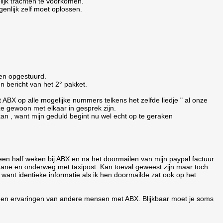
lijk trachten te voorkomen.
enlijk zelf moet oplossen.
ten opgestuurd.
n bericht van het 2° pakket.
ABX op alle mogelijke nummers telkens het zelfde liedje " al onze
e gewoon met elkaar in gesprek zijn.
 kan , want mijn geduld begint nu wel echt op te geraken
n een half weken bij ABX en na het doormailen van mijn paypal factuur
ane en onderweg met taxipost. Kan toeval geweest zijn maar toch...
k want identieke informatie als ik hen doormailde zat ook op het
 en ervaringen van andere mensen met ABX. Blijkbaar moet je soms