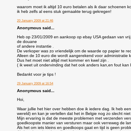
waarom moet ik altijd 10 euro betalen als ik daar schoenen 
ik heb zelfs al eens stuk gemaakte terug gekregen!
20 January 2009 at 21:46
Anonymous said...
Heb op 23/01/2009 en aankoop op ebay USA gedaan van vrij 
de douane
of andere instantie .
De verkoper was zo vriendelijk om de waarde op papier te reduc
Alleen de 10 euro die wordt aangerekend voor administratie 
Dus het moet niet altijd met kommer en kwel zijn .
( ik weet uit ondervinding dat het ook anders kan,en fout kan 
Bedankt voor je tips !
29 January 2009 at 16:54
Anonymous said...
Hoi,
Waar jullie het hier over hebben doe ik iedere dag. Ik heb e
wereld) en kan je vertellen dat het in Belgie nog zo slecht ni
Mijn ervaring is dat de meeste problemen met verzenden ver
goedkoopste manier van versturen maar ook verreweg de la
Als het om iets kleins en goedkoops gaat en tijd is geen pr