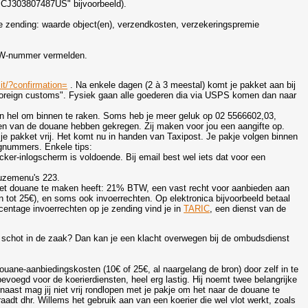
or CJ303807487US" bijvoorbeeld).
 je zending: waarde object(en), verzendkosten, verzekeringspremie
.
 BTW-nummer vermelden.
t/?confirmation=
. Na enkele dagen (2 à 3 meestal) komt je pakket aan bij
 foreign customs". Fysiek gaan alle goederen dia via USPS komen dan naar
n hel om binnen te raken. Soms heb je meer geluk op 02 5566602,03,
seren van de douane hebben gekregen. Zij maken voor jou een aangifte op.
e pakket vrij. Het komt nu in handen van Taxipost. Je pakje volgen binnen
gnummers. Enkele tips:
racker-inlogscherm is voldoende. Bij email best wel iets dat voor een
euzemenu's 223.
 met douane te maken heeft: 21% BTW, een vast recht voor aanbieden aan
 tot 25€), en soms ook invoerrechten. Op elektronica bijvoorbeeld betaal
centage invoerrechten op je zending vind je in
TARIC
, een dienst van de
 schot in de zaak? Dan kan je een klacht overwegen bij de ombudsdienst
douane-aanbiedingskosten (10€ of 25€, al naargelang de bron) door zelf in te
bevoegd voor de koerierdiensten, heel erg lastig. Hij noemt twee belangrijke
naast mag jij niet vrij rondlopen met je pakje om het naar de douane te
 raadt dhr. Willems het gebruik aan van een koerier die wel vlot werkt, zoals