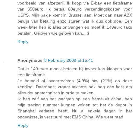
voorbeeld van afzetterij. Ik koop via E-bay een fietsframe
van 350euro, ik betaal 80euro verzendingskosten voor
USPS. Mijn pakje komt in Brussel aan. Moet dan naar ABX
bewijs van betaling enzo sturen wat ik dus ook doe. Een
week later heb ik alles ontvangen en moet ik 149euro taks
betalen. Geloven wie geloven kan... :(
Reply
Anonymous
8 February 2009 at 15:41
Dat je 149 euro moest betalen bij invoer kan kloppen voor
een fietsframe.
Je betaald nl invoerrechten (4.9%) btw (21%) op deze
zending. Daarnaast vraagt taxipost ook nog een kost om
alles douanetechnisch in orde te maken.
Ik ben zelf aan het wachten op een frame uit china, heb
mijn tracing nummer kunnen volgen tot het de depot in
Shanghai verlaten heeft. Nu al enkele dagen in het
ongewisse, is verstuurd met EMS China. Wie weet raad
Reply