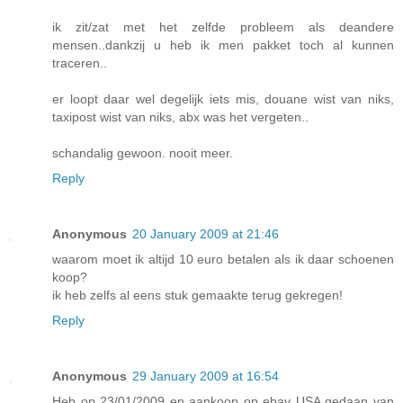
ik zit/zat met het zelfde probleem als deandere
mensen..dankzij u heb ik men pakket toch al kunnen
traceren..
er loopt daar wel degelijk iets mis, douane wist van niks,
taxipost wist van niks, abx was het vergeten..
schandalig gewoon. nooit meer.
Reply
Anonymous
20 January 2009 at 21:46
waarom moet ik altijd 10 euro betalen als ik daar schoenen
koop?
ik heb zelfs al eens stuk gemaakte terug gekregen!
Reply
Anonymous
29 January 2009 at 16:54
Heb op 23/01/2009 en aankoop op ebay USA gedaan van