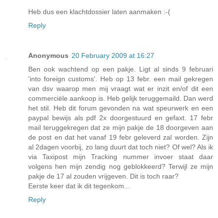
Heb dus een klachtdossier laten aanmaken :-(
Reply
Anonymous
20 February 2009 at 16:27
Ben ook wachtend op een pakje. Ligt al sinds 9 februari
'into foreign customs'. Heb op 13 febr. een mail gekregen
van dsv waarop men mij vraagt wat er inzit en/of dit een
commerciële aankoop is. Heb gelijk teruggemaild. Dan werd
het stil. Heb dit forum gevonden na wat speurwerk en een
paypal bewijs als pdf 2x doorgestuurd en gefaxt. 17 febr
mail teruggekregen dat ze mijn pakje de 18 doorgeven aan
de post en dat het vanaf 19 febr geleverd zal worden. Zijn
al 2dagen voorbij, zo lang duurt dat toch niet? Of wel? Als ik
via Taxipost mijn Tracking nummer invoer staat daar
volgens hen mijn zendig nog geblokkeerd? Terwijl ze mijn
pakje de 17 al zouden vrijgeven. Dit is toch raar?
Eerste keer dat ik dit tegenkom...
Reply