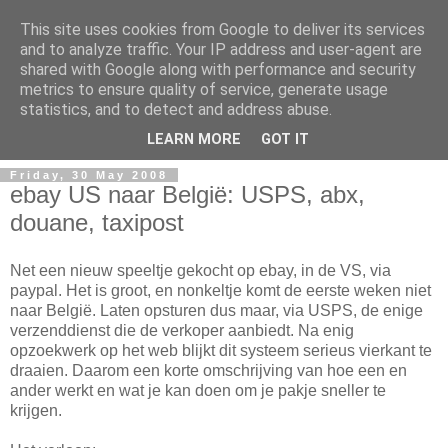
This site uses cookies from Google to deliver its services
and to analyze traffic. Your IP address and user-agent are
shared with Google along with performance and security
metrics to ensure quality of service, generate usage
Mark Van den Borre
statistics, and to detect and address abuse.
LEARN MORE
GOT IT
Friday, 30 May 2008
ebay US naar België: USPS, abx,
douane, taxipost
Net een nieuw speeltje gekocht op ebay, in de VS, via
paypal. Het is groot, en nonkeltje komt de eerste weken niet
naar België. Laten opsturen dus maar, via USPS, de enige
verzenddienst die de verkoper aanbiedt. Na enig
opzoekwerk op het web blijkt dit systeem serieus vierkant te
draaien. Daarom een korte omschrijving van hoe een en
ander werkt en wat je kan doen om je pakje sneller te
krijgen.