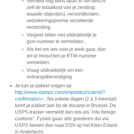
Vermeld nog eens apart in het bericht
zelf de totaalkost van je zending:
waarde object(en), verzendkosten,
verzekeringspremie verzekerde
verzending.
Vergeet zeker niet uitdrukkelijk je
gsm-nummer te vermelden.
Als het om iets voor je werk gaat, dan
wil je misschien je BTW-nummer
vermelden.
Vraag uitdrukkelijk om een
ontvangstbevestiging.
Je kan je pakket volgen op
http://www.stamps.com/shipstatus/submit/?
confirmation=
. Na enkele dagen (2 à 3 meestal)
komt je pakket aan bij de douane in Brussel. De
USPS-tracker vermeldt dan iets als "into foreign
customs". Fysiek gaan alle goederen dia via
USPS komen dan naar DSV op het Klein Eiland
in Anderlecht.