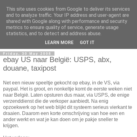
This site uses cookies from Google to deliver its services
and to analyze traffic. Your IP address and user-agent are
shared with Google along with performance and security
metrics to ensure quality of service, generate usage
Mark Van den Borre
statistics, and to detect and address abuse.
LEARN MORE
GOT IT
Friday, 30 May 2008
ebay US naar België: USPS, abx,
douane, taxipost
Net een nieuw speeltje gekocht op ebay, in de VS, via
paypal. Het is groot, en nonkeltje komt de eerste weken niet
naar België. Laten opsturen dus maar, via USPS, de enige
verzenddienst die de verkoper aanbiedt. Na enig
opzoekwerk op het web blijkt dit systeem serieus vierkant te
draaien. Daarom een korte omschrijving van hoe een en
ander werkt en wat je kan doen om je pakje sneller te
krijgen.