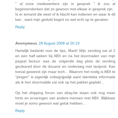
" al onze medewerkers zijn in gesprek " ik zou al
beginnendenken dat ze gewoon met elkaar in gesprek zijn.
Is er iemand die weet of ik klacht kan indienen en waar ik dit
kan , want mijn geduld begint nu wel echt op te geraken
Reply
Anonymous
28 August 2008 at 20:19
Hartelijk bedankt voor de tips, Mark! Mijn zending zat al 2
en een half weken bij ABX en na het doormailen van mijn
paypal factuur was de volgende dag plots de zending
gecleared door de douane en onderweg met taxipost. Kan
toeval geweest zijn maar toch... Waarom het nodig is ABX te
"pingen" is eigenlijk onbegrijpelijk want identieke informatie
als ik hen doormailde zat ook op het pakket geplakt...
Op het shipping forum van ebay.be staan ook nog meer
hints en ervaringen van andere mensen met ABX. Blijkbaar
moet je soms gewoon wat geluk hebben...
Reply