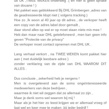
uit UK ,TWEE WEKEN onderweg .( en hier is géén sprake
van douane ! )
Het pakket was geblokkeerd Bij DHL Grimbergen ,adres van
de geadresseerde klopt niet ( volgens tracking )
Hoe zo ,Ik woon al 40 jaar op dit adres , de verkoper heeft
een copy van de adres label door gemailt ,
daar stond alles op wat er op moet staan niets mis mee !
Heb dan maar naar DHL getelefoneerd , men kan geen info
geven "Protectie van de privacy"
De verkoper moet contact opnemen met DHL UK .
Lang verhaal verkort , na TWEE WEKEN komt pakket hier
aan ( met duidelijk leesbare adres )
zonder verklaring van de zijde van DHL WAAROM DIT
ALLES .
Dus conclusie , zekerheid heb je nergens !
Men is overgeleverd aan de soms ongeïnteresseerde
medewerkers van deze bedrijven ,
waarmee ik niet wil zeggen dat ze allemaal zo zijn ,
Maar je denk soms wel waarom bij mij !
Maar als je het hier zo leest krijgen we er allemaal vroeg of
laat wel en keer mee te maken ,bij ieder bedrijf !