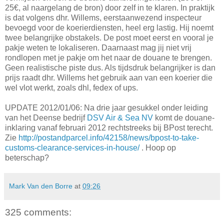
25€, al naargelang de bron) door zelf in te klaren. In praktijk
is dat volgens dhr. Willems, eerstaanwezend inspecteur
bevoegd voor de koerierdiensten, heel erg lastig. Hij noemt
twee belangrijke obstakels. De post moet eerst en vooral je
pakje weten te lokaliseren. Daarnaast mag jij niet vrij
rondlopen met je pakje om het naar de douane te brengen.
Geen realistische piste dus. Als tijdsdruk belangrijker is dan
prijs raadt dhr. Willems het gebruik aan van een koerier die
wel vlot werkt, zoals dhl, fedex of ups.
UPDATE 2012/01/06: Na drie jaar gesukkel onder leiding
van het Deense bedrijf
DSV Air & Sea NV
komt de douane-
inklaring vanaf februari 2012 rechtstreeks bij BPost terecht.
Zie
http://postandparcel.info/42158/news/bpost-to-take-
customs-clearance-services-in-house/
. Hoop op
beterschap?
Mark Van den Borre
at
09:26
325 comments: