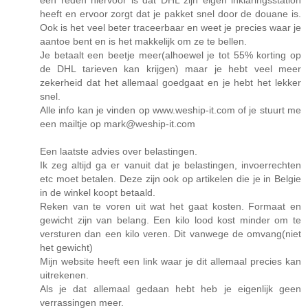
een reden hiervoor is dat DHL zijn eigen inklaringsstation
heeft en ervoor zorgt dat je pakket snel door de douane is.
Ook is het veel beter traceerbaar en weet je precies waar je
aantoe bent en is het makkelijk om ze te bellen.
Je betaalt een beetje meer(alhoewel je tot 55% korting op
de DHL tarieven kan krijgen) maar je hebt veel meer
zekerheid dat het allemaal goedgaat en je hebt het lekker
snel.
Alle info kan je vinden op www.weship-it.com of je stuurt me
een mailtje op mark@weship-it.com
Een laatste advies over belastingen.
Ik zeg altijd ga er vanuit dat je belastingen, invoerrechten
etc moet betalen. Deze zijn ook op artikelen die je in Belgie
in de winkel koopt betaald.
Reken van te voren uit wat het gaat kosten. Formaat en
gewicht zijn van belang. Een kilo lood kost minder om te
versturen dan een kilo veren. Dit vanwege de omvang(niet
het gewicht)
Mijn website heeft een link waar je dit allemaal precies kan
uitrekenen.
Als je dat allemaal gedaan hebt heb je eigenlijk geen
verrassingen meer.