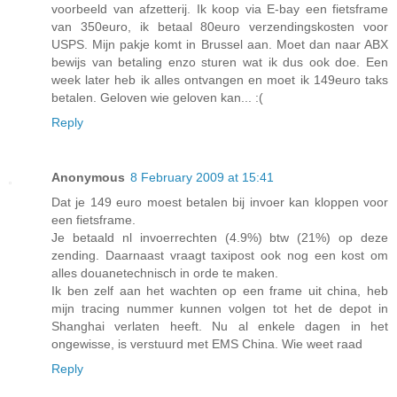
voorbeeld van afzetterij. Ik koop via E-bay een fietsframe
van 350euro, ik betaal 80euro verzendingskosten voor
USPS. Mijn pakje komt in Brussel aan. Moet dan naar ABX
bewijs van betaling enzo sturen wat ik dus ook doe. Een
week later heb ik alles ontvangen en moet ik 149euro taks
betalen. Geloven wie geloven kan... :(
Reply
Anonymous
8 February 2009 at 15:41
Dat je 149 euro moest betalen bij invoer kan kloppen voor
een fietsframe.
Je betaald nl invoerrechten (4.9%) btw (21%) op deze
zending. Daarnaast vraagt taxipost ook nog een kost om
alles douanetechnisch in orde te maken.
Ik ben zelf aan het wachten op een frame uit china, heb
mijn tracing nummer kunnen volgen tot het de depot in
Shanghai verlaten heeft. Nu al enkele dagen in het
ongewisse, is verstuurd met EMS China. Wie weet raad
Reply