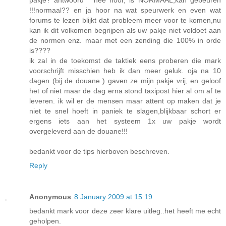
pakje? antwoord " nee hoor, is NORMAAL,kan gebeuren
!!!normaal?? en ja hoor na wat speurwerk en even wat
forums te lezen blijkt dat probleem meer voor te komen,nu
kan ik dit volkomen begrijpen als uw pakje niet voldoet aan
de normen enz. maar met een zending die 100% in orde
is????
ik zal in de toekomst de taktiek eens proberen die mark
voorschrijft misschien heb ik dan meer geluk. oja na 10
dagen (bij de douane ) gaven ze mijn pakje vrij, en geloof
het of niet maar de dag erna stond taxipost hier al om af te
leveren. ik wil er de mensen maar attent op maken dat je
niet te snel hoeft in paniek te slagen,blijkbaar schort er
ergens iets aan het systeem 1x uw pakje wordt
overgeleverd aan de douane!!!
bedankt voor de tips hierboven beschreven.
Reply
Anonymous
8 January 2009 at 15:19
bedankt mark voor deze zeer klare uitleg..het heeft me echt
geholpen.