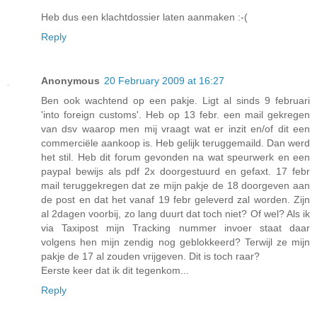
Heb dus een klachtdossier laten aanmaken :-(
Reply
Anonymous
20 February 2009 at 16:27
Ben ook wachtend op een pakje. Ligt al sinds 9 februari
'into foreign customs'. Heb op 13 febr. een mail gekregen
van dsv waarop men mij vraagt wat er inzit en/of dit een
commerciële aankoop is. Heb gelijk teruggemaild. Dan werd
het stil. Heb dit forum gevonden na wat speurwerk en een
paypal bewijs als pdf 2x doorgestuurd en gefaxt. 17 febr
mail teruggekregen dat ze mijn pakje de 18 doorgeven aan
de post en dat het vanaf 19 febr geleverd zal worden. Zijn
al 2dagen voorbij, zo lang duurt dat toch niet? Of wel? Als ik
via Taxipost mijn Tracking nummer invoer staat daar
volgens hen mijn zendig nog geblokkeerd? Terwijl ze mijn
pakje de 17 al zouden vrijgeven. Dit is toch raar?
Eerste keer dat ik dit tegenkom...
Reply