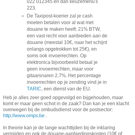
022 012345 en dan keuzemenu's
223.
De Taxipost-koerier zal je cash
moeten betalen voor al wat met
douane te maken heeft: 21% BTW,
een vast recht voor aanbieden aan de
douane (meestal 10€, naar het schijnt
onlangs opgetrokken tot 25€), en
soms ook invoerrechten. Op
elektronica bijvoorbeeld betaal je
geen invoerrrechten, maar voor
gitaarsnaren 2.7%. Het percentage
invoerrechten op je zending vind je in
TARIC
, een dienst van de EU.
Heb je alles zeer goed opgevolgd en bijgehouden, maar
komt er maar geen schot in de zaak? Dan kan je een klacht
overwegen bij de ombudsdienst voor de postsector:
http://www.omps.be
.
In theorie kan je de lange wachttijden bij de inklaring
vermijden en ook de douane-aanbiedingskosten (10€ of