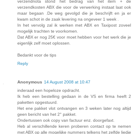
verzendnota stond het bedrag van het item + de
verzendkosten ABX die voor de verwerking instaat laat ook
maar begaan .De weg gevolgd die je beschrijft en ja er
kwam schot in de zaak levering na ongeveer 1 week .
In het vervolg zal ik werken met ABX en Taxipost zoveel
mogelijk trachten te voorkomen.
Dat ABX er nog 25€ voor moet hebben voor het werk die je
eigenlijk zelf moet oplossen.
Bedankt voor de tips
Reply
Anonymous
14 August 2008 at 10:47
inderaad een hopeloze opdracht.
Ik heb een bestelling gedaan in de VS en firma heeft 2
paketten opgestuurd.
Het ene pakket vlot ontvangen en 3 weken later nog altijd
geen bericht van het 2° pakket.
Ondertussen ook copy van factuur enz. doorgefaxt.
Heb al verschillende keren proberen contact op te nemen
met ABX op alle mogelijke nummers telkens het zelfde liedje