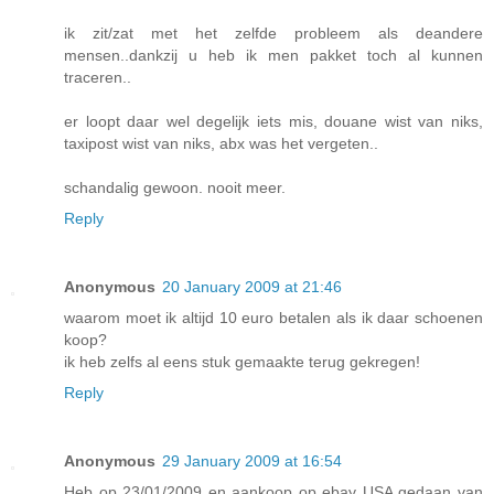
ik zit/zat met het zelfde probleem als deandere
mensen..dankzij u heb ik men pakket toch al kunnen
traceren..
er loopt daar wel degelijk iets mis, douane wist van niks,
taxipost wist van niks, abx was het vergeten..
schandalig gewoon. nooit meer.
Reply
Anonymous
20 January 2009 at 21:46
waarom moet ik altijd 10 euro betalen als ik daar schoenen
koop?
ik heb zelfs al eens stuk gemaakte terug gekregen!
Reply
Anonymous
29 January 2009 at 16:54
Heb op 23/01/2009 en aankoop op ebay USA gedaan van