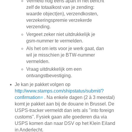
Vermeld nog eens apart in het bericht
zelf de totaalkost van je zending:
waarde object(en), verzendkosten,
verzekeringspremie verzekerde
verzending.
Vergeet zeker niet uitdrukkelijk je
gsm-nummer te vermelden.
Als het om iets voor je werk gaat, dan
wil je misschien je BTW-nummer
vermelden.
Vraag uitdrukkelijk om een
ontvangstbevestiging.
Je kan je pakket volgen op
http://www.stamps.com/shipstatus/submit/?
confirmation=
. Na enkele dagen (2 à 3 meestal)
komt je pakket aan bij de douane in Brussel. De
USPS-tracker vermeldt dan iets als "into foreign
customs". Fysiek gaan alle goederen dia via
USPS komen dan naar DSV op het Klein Eiland
in Anderlecht.