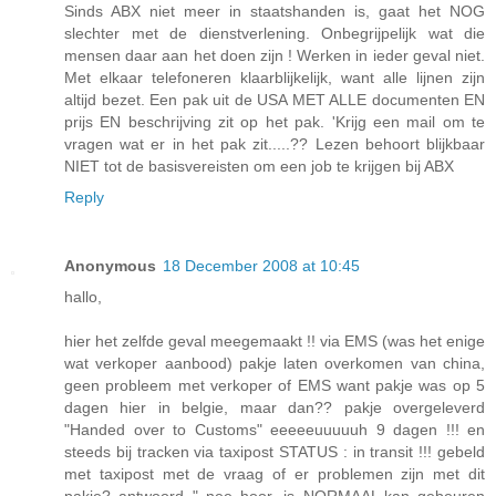
Sinds ABX niet meer in staatshanden is, gaat het NOG
slechter met de dienstverlening. Onbegrijpelijk wat die
mensen daar aan het doen zijn ! Werken in ieder geval niet.
Met elkaar telefoneren klaarblijkelijk, want alle lijnen zijn
altijd bezet. Een pak uit de USA MET ALLE documenten EN
prijs EN beschrijving zit op het pak. 'Krijg een mail om te
vragen wat er in het pak zit.....?? Lezen behoort blijkbaar
NIET tot de basisvereisten om een job te krijgen bij ABX
Reply
Anonymous
18 December 2008 at 10:45
hallo,
hier het zelfde geval meegemaakt !! via EMS (was het enige
wat verkoper aanbood) pakje laten overkomen van china,
geen probleem met verkoper of EMS want pakje was op 5
dagen hier in belgie, maar dan?? pakje overgeleverd
"Handed over to Customs" eeeeeuuuuuh 9 dagen !!! en
steeds bij tracken via taxipost STATUS : in transit !!! gebeld
met taxipost met de vraag of er problemen zijn met dit